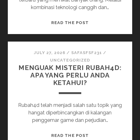
kombinasi teknologi canggih dan…
SALJU
READ THE POST
4D:
KENAPA
KAMU
HARUS
JULY 27, 2026
/
SAFASFSF231
/
MENCOBANYA
UNCATEGORIZED
MENGUAK MISTERI RUBAH4D:
SAAT
APA YANG PERLU ANDA
INI?
KETAHUI?
Rubah4d telah menjadi salah satu topik yang
hangat diperbincangkan di kalangan
penggemar game dan perjudian…
MENGUAK
READ THE POST