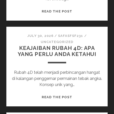
MEMPELAJARI
READ THE POST
SLOT
X-
500:
CARA
JULY 30, 2026
/
SAFASFSF231
/
UNTUK
UNCATEGORIZED
KEAJAIBAN RUBAH 4D: APA
MENJADI
YANG PERLU ANDA KETAHUI
PESERTA
SUKSES
Rubah 4D telah menjadi perbincangan hangat
di kalangan penggemar permainan tebak angka.
Konsep unik yang…
KEAJAIBAN
READ THE POST
RUBAH
4D: