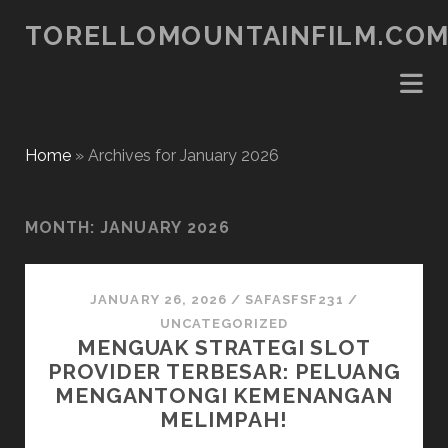
TORELLOMOUNTAINFILM.CO
Home
»
Archives for January 2026
MONTH:
JANUARY 2026
JANUARY 26, 2026
/
SAFASFSF231
/
UNCATEGORIZED
MENGUAK STRATEGI SLOT
PROVIDER TERBESAR: PELUANG
MENGANTONGI KEMENANGAN
MELIMPAH!