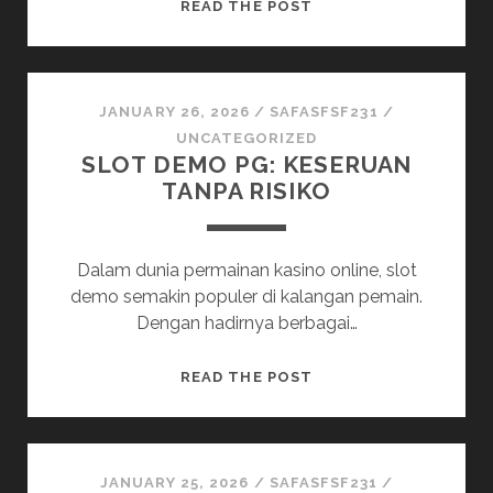
INOVASI
READ THE POST
SLOT:
SOLUSI
PINTAR
UNTUK
JANUARY 26, 2026
/
SAFASFSF231
/
PENGGEMAR
UNCATEGORIZED
SLOT DEMO PG: KESERUAN
SLOT
TANPA RISIKO
Dalam dunia permainan kasino online, slot
demo semakin populer di kalangan pemain.
Dengan hadirnya berbagai…
SLOT
READ THE POST
DEMO
PG:
KESERUAN
TANPA
JANUARY 25, 2026
/
SAFASFSF231
/