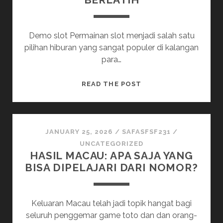
Demo slot Permainan slot menjadi salah satu
pilihan hiburan yang sangat populer di kalangan
para…
SITUS
READ THE POST
SLOT
DENGAN
DEMO:
TEMPAT
JANUARY 25, 2026
/
SAFASFSF231
/
TERBAIK
UNCATEGORIZED
HASIL MACAU: APA SAJA YANG
UNTUK
BISA DIPELAJARI DARI NOMOR?
BERLATIH
Keluaran Macau telah jadi topik hangat bagi
seluruh penggemar game toto dan dan orang-