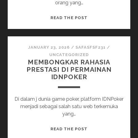
orang yang…
HASIL
READ THE POST
MACAU:
APA
SAJA
YANG
JANUARY 23, 2026
/
SAFASFSF231
/
BISA
UNCATEGORIZED
MEMBONGKAR RAHASIA
DIPELAJARI
PRESTASI DI PERMAINAN
DARI
IDNPOKER
NOMOR?
Di dalam j dunia game poker, platform IDNPoker
menjadi sebagai salah satu web terkemuka
yang…
MEMBONGKAR
READ THE POST
RAHASIA