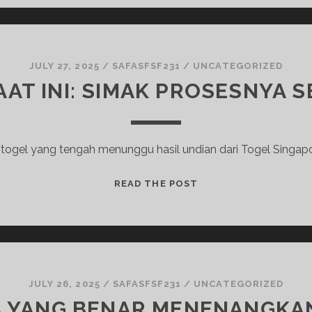
TONTON
KEPUTUSANNYA
LANGSUNG
DI
JULY 27, 2025
/
SAFASFSF231
/
UNCATEGORIZED
SINI
AAT INI: SIMAK PROSESNYA
JUGA
 togel yang tengah menunggu hasil undian dari Togel Singa
LIVE
READ THE POST
DRAW
SGP
SAAT
INI:
SIMAK
PROSESNYA
JULY 26, 2025
/
SAFASFSF231
/
UNCATEGORIZED
SECARA
RA YANG BENAR MENENANGKA