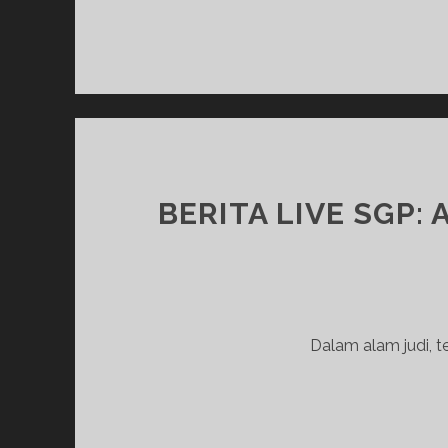
BERITA LIVE SGP:
Dalam alam judi, t