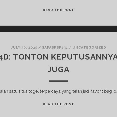
MISTERI
READ THE POST
ANGKA
TOGEL
SINGAPORE:
RAHASIA
KEBERHASILAN
PESERTA
JULY 30, 2025
/
SAFASFSF231
/
UNCATEGORIZED
A4D: TONTON KEPUTUSANNYA 
JUGA
alah satu situs togel terpercaya yang telah jadi favorit bagi 
LIVE
READ THE POST
DRAW
SATRIA4D: