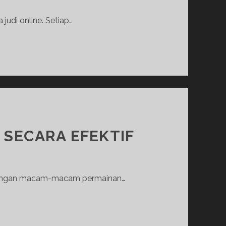
judi online. Setiap…
 SECARA EFEKTIF
. Dengan macam-macam permainan…