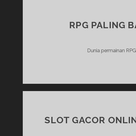
RPG PALING 
Dunia permainan RPG 
SLOT GACOR ONLIN