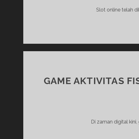
Slot online telah d
GAME AKTIVITAS FI
Di zaman digital kin