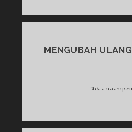
MENGUBAH ULANG 
Di dalam alam perma