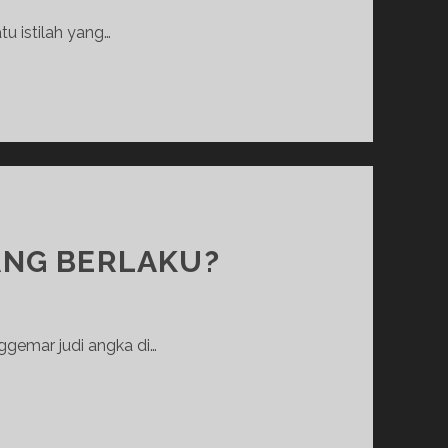
u istilah yang…
DANG BERLAKU?
ggemar judi angka di…