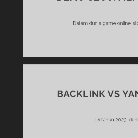
Dalam dunia game online, sl
BACKLINK VS YA
Di tahun 2023, dun