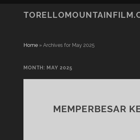
TORELLOMOUNTAINFILM.
Home
»
Archives for May 2025
MONTH:
MAY 2025
MEMPERBESAR K