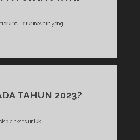
 fitur-fitur inovatif yang.…
ADA TAHUN 2023?
bisa diakses untuk…