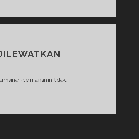
 DILEWATKAN
Permainan-permainan ini tidak…