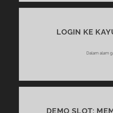
LOGIN KE KAY
Dalam alam gam
DEMO SLOT: MEM