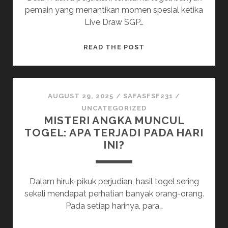
pemain yang menantikan momen spesial ketika
Live Draw SGP…
MENGINTIP
READ THE POST
KEBERUNTUNGAN
DI
LIVE
DRAW
AUGUST 29, 2025
/
SAFASFSF231
/
SGP
UNCATEGORIZED
MISTERI ANGKA MUNCUL
TOGEL: APA TERJADI PADA HARI
INI?
Dalam hiruk-pikuk perjudian, hasil togel sering
sekali mendapat perhatian banyak orang-orang.
Pada setiap harinya, para…