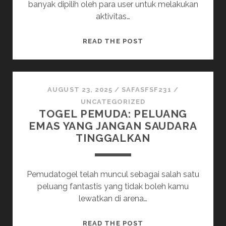
banyak dipilih oleh para user untuk melakukan
aktivitas…
MENGAPA
READ THE POST
WARGA
88
MENJADI
FAVORIT
AUGUST 23, 2025
/
SAFASFSF231
/
DALAM
UNCATEGORIZED
TOGEL PEMUDA: PELUANG
MASUK?
EMAS YANG JANGAN SAUDARA
TINGGALKAN
Pemudatogel telah muncul sebagai salah satu
peluang fantastis yang tidak boleh kamu
lewatkan di arena…
TOGEL
READ THE POST