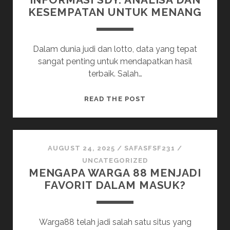
KESEMPATAN UNTUK MENANG
HINGGA
ADUQQ
Dalam dunia judi dan lotto, data yang tepat
sangat penting untuk mendapatkan hasil
terbaik. Salah…
INFORMASI
READ THE POST
SDY:
ANALISA
DAN
KESEMPATAN
AUGUST 24, 2025
/
SAFASFSF231
/
UNTUK
UNCATEGORIZED
MENGAPA WARGA 88 MENJADI
MENANG
FAVORIT DALAM MASUK?
Warga88 telah jadi salah satu situs yang