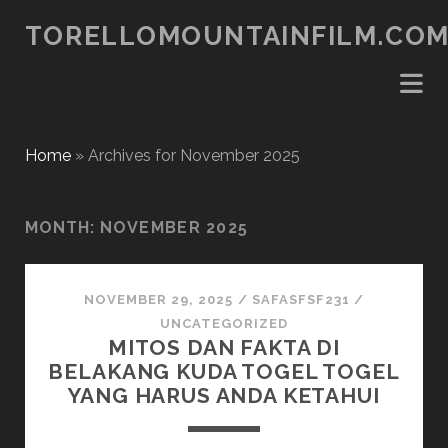
TORELLOMOUNTAINFILM.CO
Home
»
Archives for November 2025
MONTH:
NOVEMBER 2025
NOVEMBER 29, 2025
/
SAFASFSF231
/
UNCATEGORIZED
MITOS DAN FAKTA DI
BELAKANG KUDA TOGEL TOGEL
YANG HARUS ANDA KETAHUI