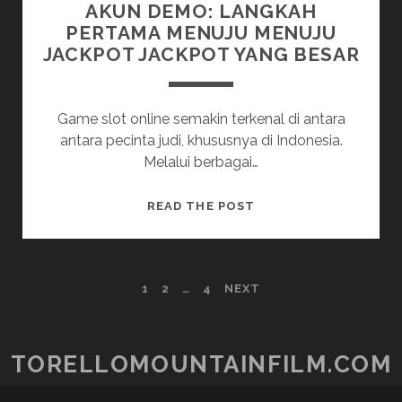
AKUN DEMO: LANGKAH
BOLA
PERTAMA MENUJU MENUJU
DI
JACKPOT JACKPOT YANG BESAR
WARGA88
DAN
JUGA
Game slot online semakin terkenal di antara
SBOBET88
antara pecinta judi, khususnya di Indonesia.
Melalui berbagai…
AKUN
READ THE POST
DEMO:
LANGKAH
PERTAMA
POSTS
1
2
…
4
NEXT
MENUJU
MENUJU
PAGINATION
JACKPOT
JACKPOT
TORELLOMOUNTAINFILM.COM
YANG
BESAR