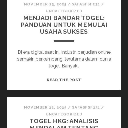
PERLU
NOVEMBER 23, 2025
/
SAFASFSF231
/
ANDA
UNCATEGORIZED
MENJADI BANDAR TOGEL:
KAMU
PANDUAN UNTUK MEMULAI
KETAHUI?
USAHA SUKSES
Di era digital saat ini, industri perjudian online
semakin berkembang, terutama dalam dunia
togel. Banyak…
MENJADI
READ THE POST
BANDAR
TOGEL:
PANDUAN
UNTUK
NOVEMBER 22, 2025
/
SAFASFSF231
/
MEMULAI
UNCATEGORIZED
TOGEL HKG: ANALISIS
USAHA
MENDALAM TENTANG
SUKSES