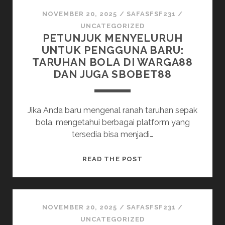
HASIL
NEGARA
NOVEMBER 20, 2025
/
SAFASFSF231
/
KAMBOJA:
UNCATEGORIZED
PETUNJUK MENYELURUH
APA
UNTUK PENGGUNA BARU:
BISA
TARUHAN BOLA DI WARGA88
DIPELAJARI?
DAN JUGA SBOBET88
Jika Anda baru mengenal ranah taruhan sepak
bola, mengetahui berbagai platform yang
tersedia bisa menjadi…
PETUNJUK
READ THE POST
MENYELURUH
UNTUK
PENGGUNA
BARU:
NOVEMBER 20, 2025
/
SAFASFSF231
/
TARUHAN
UNCATEGORIZED