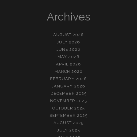
Archives
AUGUST 2026
JULY 2026
JUNE 2026
MAY 2026
APRIL 2026
MARCH 2026
FEBRUARY 2026
JANUARY 2026
DECEMBER 2025
NOVEMBER 2025
OCTOBER 2025
SEPTEMBER 2025
AUGUST 2025
JULY 2025