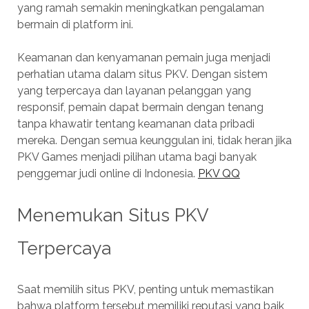
yang ramah semakin meningkatkan pengalaman
bermain di platform ini.
Keamanan dan kenyamanan pemain juga menjadi
perhatian utama dalam situs PKV. Dengan sistem
yang terpercaya dan layanan pelanggan yang
responsif, pemain dapat bermain dengan tenang
tanpa khawatir tentang keamanan data pribadi
mereka. Dengan semua keunggulan ini, tidak heran jika
PKV Games menjadi pilihan utama bagi banyak
penggemar judi online di Indonesia.
PKV QQ
Menemukan Situs PKV
Terpercaya
Saat memilih situs PKV, penting untuk memastikan
bahwa platform tersebut memiliki reputasi yang baik