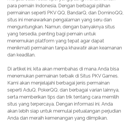
para pemain Indonesia. Dengan berbagai pilihan
permainan seperti PKV QQ, BandarQ, dan DominoQQ,
situs ini menawarkan pengalaman yang seru dan
menguntungkan. Namun, dengan banyaknya situs
yang tersedia, penting bagi pemain untuk
menemukan platform yang tepat agar dapat
menikmati permainan tanpa khawatir akan keamanan
dan keadilan.
Di artikel ini, kita akan membahas di mana Anda bisa
menemukan permainan terbaik di Situs PKV Games.
Kami akan menjelajahi berbagai jenis permainan
seperti AduQ, PokerQQ, dan berbagai varian lainnya,
serta memberikan tips dan trik tentang cara memilih
situs yang terpercaya. Dengan informasi ini, Anda
akan lebih siap untuk memulai petualangan perjudian
Anda dan meraih kemenangan yang diimpikan.