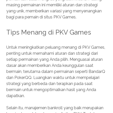
masing permainan ini memiliki aturan dan strategi
yang unik, memberikan variasi yang menyenangkan
bagi para pemain di situs PKV Games.
Tips Menang di PKV Games
Untuk meningkatkan peluang menang di PKV Games,
penting untuk memahami aturan dan strategi dari
setiap permainan yang Anda pilih. Menguasai aturan
dasar akan memberikan Anda keunggulan saat
bermain, terutama dalam permainan seperti BandarQ
dan PokerQQ. Luangkan waktu untuk mempelajari
strategi yang berbeda dan terapkan pada saat
bermain untuk mengoptimalkan hasil yang Anda
dapatkan.
Selain itu, manajemen bankroll yang baik merupakan