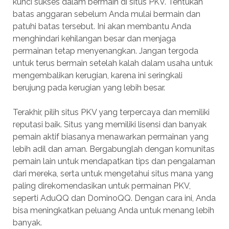
kunci sukses dalam bermain di situs PKV. Tentukan
batas anggaran sebelum Anda mulai bermain dan
patuhi batas tersebut. Ini akan membantu Anda
menghindari kehilangan besar dan menjaga
permainan tetap menyenangkan. Jangan tergoda
untuk terus bermain setelah kalah dalam usaha untuk
mengembalikan kerugian, karena ini seringkali
berujung pada kerugian yang lebih besar.
Terakhir, pilih situs PKV yang terpercaya dan memiliki
reputasi baik. Situs yang memiliki lisensi dan banyak
pemain aktif biasanya menawarkan permainan yang
lebih adil dan aman. Bergabunglah dengan komunitas
pemain lain untuk mendapatkan tips dan pengalaman
dari mereka, serta untuk mengetahui situs mana yang
paling direkomendasikan untuk permainan PKV,
seperti AduQQ dan DominoQQ. Dengan cara ini, Anda
bisa meningkatkan peluang Anda untuk menang lebih
banyak.