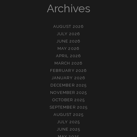
Archives
AUGUST 2026
JULY 2026
JUNE 2026
MAY 2026
APRIL 2026
MARCH 2026
FEBRUARY 2026
JANUARY 2026
DECEMBER 2025
NOVEMBER 2025
OCTOBER 2025
SEPTEMBER 2025
AUGUST 2025
JULY 2025
JUNE 2025
MAY 2025