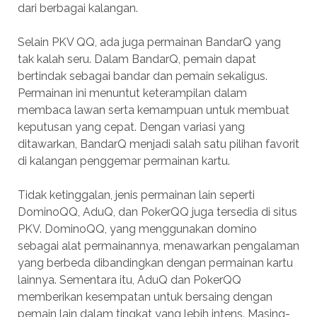
dari berbagai kalangan.
Selain PKV QQ, ada juga permainan BandarQ yang
tak kalah seru. Dalam BandarQ, pemain dapat
bertindak sebagai bandar dan pemain sekaligus.
Permainan ini menuntut keterampilan dalam
membaca lawan serta kemampuan untuk membuat
keputusan yang cepat. Dengan variasi yang
ditawarkan, BandarQ menjadi salah satu pilihan favorit
di kalangan penggemar permainan kartu.
Tidak ketinggalan, jenis permainan lain seperti
DominoQQ, AduQ, dan PokerQQ juga tersedia di situs
PKV. DominoQQ, yang menggunakan domino
sebagai alat permainannya, menawarkan pengalaman
yang berbeda dibandingkan dengan permainan kartu
lainnya. Sementara itu, AduQ dan PokerQQ
memberikan kesempatan untuk bersaing dengan
pemain lain dalam tingkat yang lebih intens. Masing-