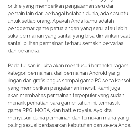
online yang memberikan pengalaman seru dari
pemain lain dari berbagai belahan dunia, ada sesuatu
untuk setiap orang. Apakah Anda kamu adalah
penggemar game petualangan yang seru, atau lebih
suka permainan yang santai yang bisa dimainkan saat
santai, pilihan permainan terbaru semakin bervariasi
dan beraneka.
Pada tulisan ini, kita akan menelusuri beraneka ragam
kategori permainan, dari permainan Android yang
ringan dan grafis bagus sampai game PC serta konsol
yang memberikan pengalaman imersif. Kami juga
akan membahas permainan terpopuler yang sudah
menarik perhatian para gamer tahun ini, termasuk
game RPG, MOBA, dan battle royale. Ayo kita
menyusuri dunia permainan dan temukan mana yang
paling sesuai berdasarkan kebutuhan dan selera Anda.