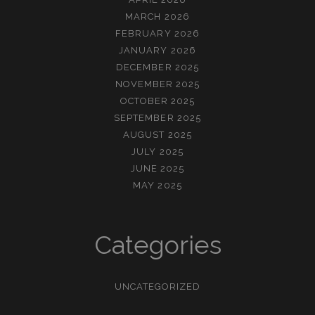
MARCH 2026
FEBRUARY 2026
JANUARY 2026
DECEMBER 2025
NOVEMBER 2025
OCTOBER 2025
SEPTEMBER 2025
AUGUST 2025
JULY 2025
JUNE 2025
MAY 2025
Categories
UNCATEGORIZED