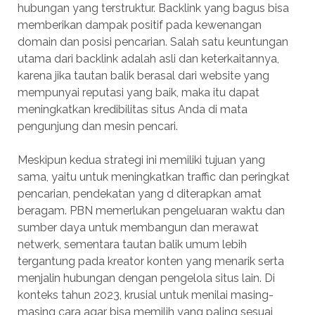
hubungan yang terstruktur. Backlink yang bagus bisa
memberikan dampak positif pada kewenangan
domain dan posisi pencarian. Salah satu keuntungan
utama dari backlink adalah asli dan keterkaitannya,
karena jika tautan balik berasal dari website yang
mempunyai reputasi yang baik, maka itu dapat
meningkatkan kredibilitas situs Anda di mata
pengunjung dan mesin pencari.
Meskipun kedua strategi ini memiliki tujuan yang
sama, yaitu untuk meningkatkan traffic dan peringkat
pencarian, pendekatan yang d diterapkan amat
beragam. PBN memerlukan pengeluaran waktu dan
sumber daya untuk membangun dan merawat
netwerk, sementara tautan balik umum lebih
tergantung pada kreator konten yang menarik serta
menjalin hubungan dengan pengelola situs lain. Di
konteks tahun 2023, krusial untuk menilai masing-
masing cara agar bisa memilih yang paling sesuai