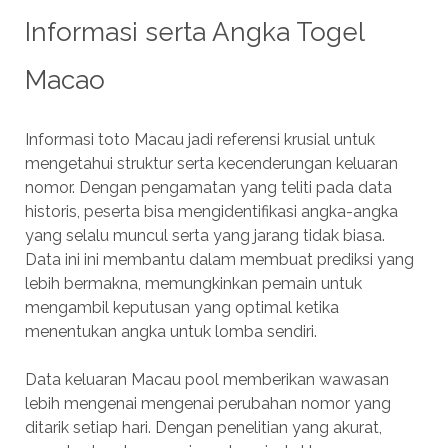
Informasi serta Angka Togel
Macao
Informasi toto Macau jadi referensi krusial untuk
mengetahui struktur serta kecenderungan keluaran
nomor. Dengan pengamatan yang teliti pada data
historis, peserta bisa mengidentifikasi angka-angka
yang selalu muncul serta yang jarang tidak biasa.
Data ini ini membantu dalam membuat prediksi yang
lebih bermakna, memungkinkan pemain untuk
mengambil keputusan yang optimal ketika
menentukan angka untuk lomba sendiri.
Data keluaran Macau pool memberikan wawasan
lebih mengenai mengenai perubahan nomor yang
ditarik setiap hari. Dengan penelitian yang akurat,