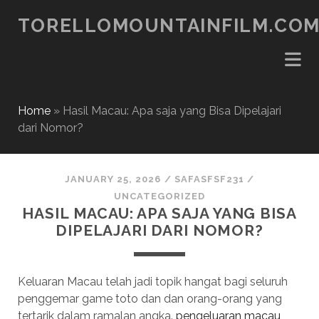
TORELLOMOUNTAINFILM.CO
Home
»
Hasil Macau: Apa saja yang Bisa Dipelajari
dari Nomor?
JANUARY 25, 2026
/
SAFASFSF231
/
UNCATEGORIZED
HASIL MACAU: APA SAJA YANG BISA
DIPELAJARI DARI NOMOR?
Keluaran Macau telah jadi topik hangat bagi seluruh
penggemar game toto dan dan orang-orang yang
tertarik dalam ramalan angka.
pengeluaran macau