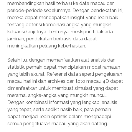
membandingkan hasil terbaru ke data macau dari
periode-periode sebelumnya. Dengan pendekatan ini,
mereka dapat mendapatkan insight yang lebih baik
tentang potensi kombinasi angka yang mungkin
keluar selanjutnya. Tentunya, meskipun tidak ada
jaminan, pendekatan berbasis data dapat
meningkatkan peluang keberhasilan.
Selain itu, dengan memanfaatkan alat analisis dan
statistik, pemain dapat menciptakan model ramalan
yang lebih akurat. Referensi data seperti pengeluaran
macau hari ini dan archives dari toto macau 4D dapat
dimanfaatkan untuk membuat simulasi yang dapat
meramal angka-angka yang mungkin muncul.
Dengan kombinasi informasi yang lengkap, analisis
yang tepat, serta sedikit nasib baik, para pemain
dapat menjadi lebih optimis dalam menghadapi
semua pengeluaran macau yang akan datang.