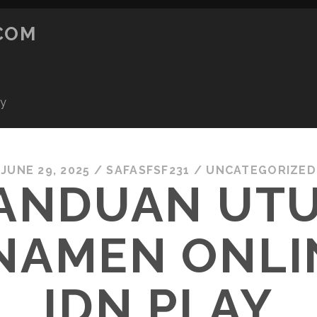
COM
ay
JUNE 29, 2025
/
SAFASFSF231
/
UNCATEGORIZED
ANDUAN UT
NAMEN ONLIN
IDN PLAY