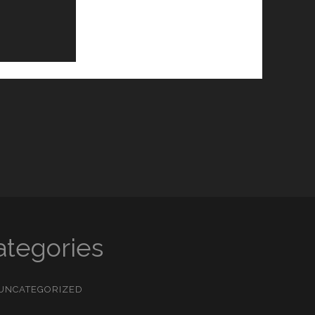
ategories
UNCATEGORIZED