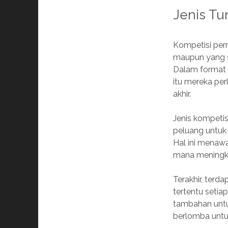
Jenis T
Kompetisi perm
maupun yang su
Dalam format t
itu mereka per
akhir.
Jenis kompeti
peluang untuk 
Hal ini menawa
mana meningka
Terakhir, terd
tertentu seti
tambahan untu
berlomba untu