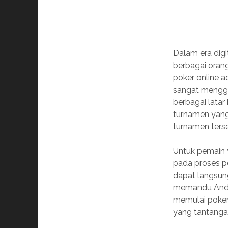
Dalam era digi
berbagai oran
poker online 
sangat menggiu
berbagai lata
turnamen yang 
turnamen ters
Untuk pemain 
pada proses pe
dapat langsun
memandu Anda d
memulai poker 
yang tantanga