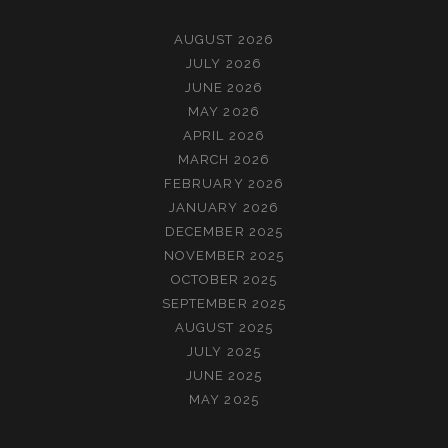
AUGUST 2026
JULY 2026
JUNE 2026
MAY 2026
APRIL 2026
MARCH 2026
FEBRUARY 2026
JANUARY 2026
DECEMBER 2025
NOVEMBER 2025
OCTOBER 2025
SEPTEMBER 2025
AUGUST 2025
JULY 2025
JUNE 2025
MAY 2025