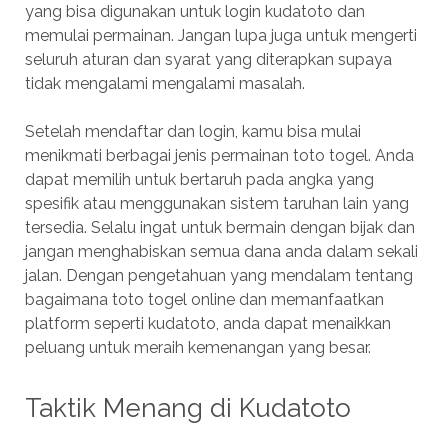
yang bisa digunakan untuk login kudatoto dan
memulai permainan. Jangan lupa juga untuk mengerti
seluruh aturan dan syarat yang diterapkan supaya
tidak mengalami mengalami masalah.
Setelah mendaftar dan login, kamu bisa mulai
menikmati berbagai jenis permainan toto togel. Anda
dapat memilih untuk bertaruh pada angka yang
spesifik atau menggunakan sistem taruhan lain yang
tersedia. Selalu ingat untuk bermain dengan bijak dan
jangan menghabiskan semua dana anda dalam sekali
jalan. Dengan pengetahuan yang mendalam tentang
bagaimana toto togel online dan memanfaatkan
platform seperti kudatoto, anda dapat menaikkan
peluang untuk meraih kemenangan yang besar.
Taktik Menang di Kudatoto