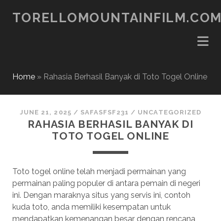
TORELLOMOUNTAINFILM.CO
Home
»
Rahasia Berhasil Banyak di Toto Togel Online
JUNE 21, 2025
/
SAFASFSF231
/
UNCATEGORIZED
RAHASIA BERHASIL BANYAK DI
TOTO TOGEL ONLINE
Toto togel online telah menjadi permainan yang
permainan paling populer di antara pemain di negeri
ini. Dengan maraknya situs yang servis ini, contoh
kuda toto, anda memiliki kesempatan untuk
mendapatkan kemenangan besar dengan rencana