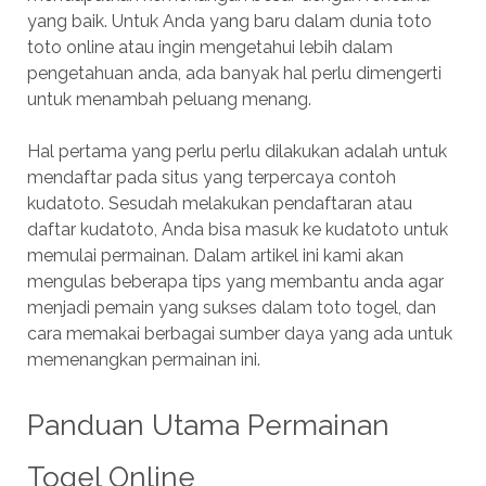
yang baik. Untuk Anda yang baru dalam dunia toto
toto online atau ingin mengetahui lebih dalam
pengetahuan anda, ada banyak hal perlu dimengerti
untuk menambah peluang menang.
Hal pertama yang perlu perlu dilakukan adalah untuk
mendaftar pada situs yang terpercaya contoh
kudatoto. Sesudah melakukan pendaftaran atau
daftar kudatoto, Anda bisa masuk ke kudatoto untuk
memulai permainan. Dalam artikel ini kami akan
mengulas beberapa tips yang membantu anda agar
menjadi pemain yang sukses dalam toto togel, dan
cara memakai berbagai sumber daya yang ada untuk
memenangkan permainan ini.
Panduan Utama Permainan
Togel Online