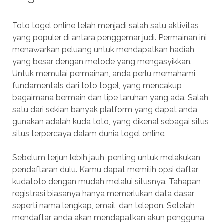
Toto togel online telah menjadi salah satu aktivitas
yang populer di antara penggemar judi. Permainan ini
menawarkan peluang untuk mendapatkan hadiah
yang besar dengan metode yang mengasyikkan.
Untuk memulai permainan, anda perlu memahami
fundamentals dari toto togel, yang mencakup
bagaimana bermain dan tipe taruhan yang ada. Salah
satu dari sekian banyak platform yang dapat anda
gunakan adalah kuda toto, yang dikenal sebagai situs
situs terpercaya dalam dunia togel online.
Sebelum terjun lebih jauh, penting untuk melakukan
pendaftaran dulu. Kamu dapat memilih opsi daftar
kudatoto dengan mudah melalui situsnya. Tahapan
registrasi biasanya hanya memerlukan data dasar
seperti nama lengkap, email, dan telepon. Setelah
mendaftar, anda akan mendapatkan akun pengguna