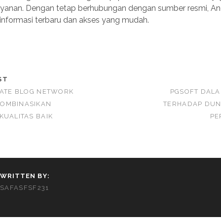
ayanan. Dengan tetap berhubungan dengan sumber resmi, A
nformasi terbaru dan akses yang mudah.
ST
VATE BLOG NETWORK
PGSOFT DAL
OMBINASIKAN
TERHADAP DUN
KUALITAS BAIK
PE
WRITTEN BY:
SAFASFSF231