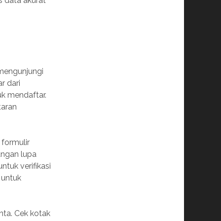
 data akurat
 mengunjungi
r dari
uk mendaftar.
taran
formulir
angan lupa
tuk verifikasi
 untuk
nta. Cek kotak