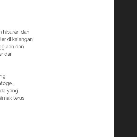
n hiburan dan
ler di kalangan
ggulan dan
r dari
ang
togel,
nda yang
simak terus