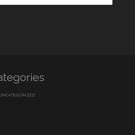
ategories
UNCATEGORIZED