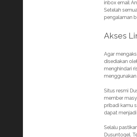
inbox email A
Setelah semua
pengalaman be
Akses Li
Agar mengakse
disediakan ole
menghindari ri
menggunakan a
Situs resmi Du
member masyar
pribadi kamu s
dapat menjadi 
Selalu pastika
Dusuntogel. T