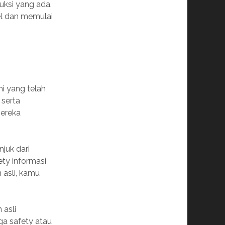
uksi yang ada.
el dan memulai
i yang telah
 serta
mereka
njuk dari
ty informasi
 asli, kamu
 asli
a safety atau