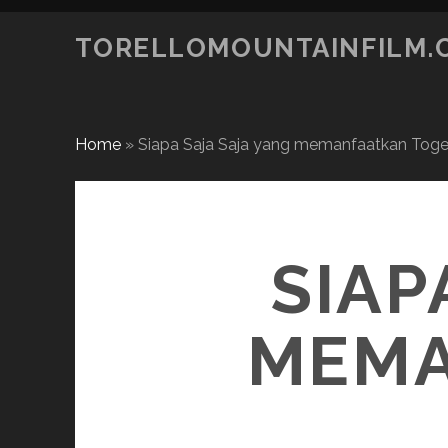
TORELLOMOUNTAINFILM.
Home
»
Siapa Saja Saja yang memanfaatkan Toge
SIAP
MEMA