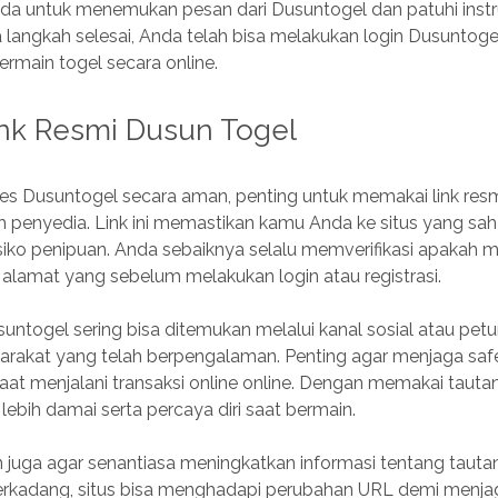
nda untuk menemukan pesan dari Dusuntogel dan patuhi instr
 langkah selesai, Anda telah bisa melakukan login Dusuntog
rmain togel secara online.
nk Resmi Dusun Togel
s Dusuntogel secara aman, penting untuk memakai link resm
h penyedia. Link ini memastikan kamu Anda ke situs yang sah
siko penipuan. Anda sebaiknya selalu memverifikasi apakah 
lamat yang sebelum melakukan login atau registrasi.
suntogel sering bisa ditemukan melalui kanal sosial atau petu
akat yang telah berpengalaman. Penting agar menjaga safe
aat menjalani transaksi online online. Dengan memakai tautan
lebih damai serta percaya diri saat bermain.
n juga agar senantiasa meningkatkan informasi tentang tautan
erkadang, situs bisa menghadapi perubahan URL demi menjag