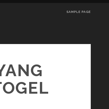
SAMPLE PAGE
 YANG
TOGEL