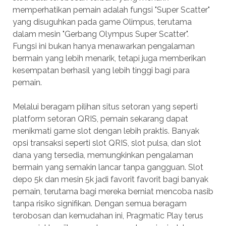
memperhatikan pemain adalah fungsi "Super Scatter"
yang disuguhkan pada game Olimpus, terutama
dalam mesin "Gerbang Olympus Super Scatter".
Fungsi ini bukan hanya menawarkan pengalaman
bermain yang lebih menarik, tetapi juga memberikan
kesempatan berhasil yang lebih tinggi bagi para
pemain.
Melalui beragam pilihan situs setoran yang seperti
platform setoran QRIS, pemain sekarang dapat
menikmati game slot dengan lebih praktis. Banyak
opsi transaksi seperti slot QRIS, slot pulsa, dan slot
dana yang tersedia, memungkinkan pengalaman
bermain yang semakin lancar tanpa gangguan. Slot
depo 5k dan mesin 5k jadi favorit favorit bagi banyak
pemain, terutama bagi mereka berniat mencoba nasib
tanpa risiko signifikan. Dengan semua beragam
terobosan dan kemudahan ini, Pragmatic Play terus