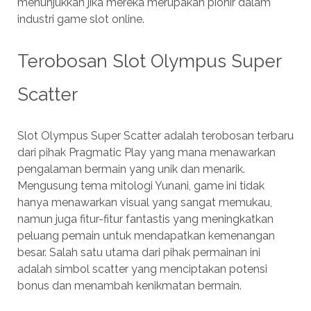
menunjukkan jika mereka merupakan pionir dalam
industri game slot online.
Terobosan Slot Olympus Super
Scatter
Slot Olympus Super Scatter adalah terobosan terbaru
dari pihak Pragmatic Play yang mana menawarkan
pengalaman bermain yang unik dan menarik.
Mengusung tema mitologi Yunani, game ini tidak
hanya menawarkan visual yang sangat memukau,
namun juga fitur-fitur fantastis yang meningkatkan
peluang pemain untuk mendapatkan kemenangan
besar. Salah satu utama dari pihak permainan ini
adalah simbol scatter yang menciptakan potensi
bonus dan menambah kenikmatan bermain.