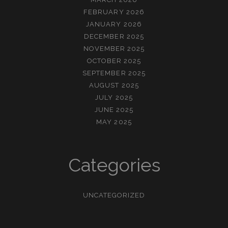
FEBRUARY 2026
JANUARY 2026
DECEMBER 2025
NOVEMBER 2025
OCTOBER 2025
SEPTEMBER 2025
AUGUST 2025
JULY 2025
JUNE 2025
MAY 2025
Categories
UNCATEGORIZED