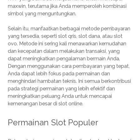
maxwin, terutama jika Anda memperoleh kombinasi
simbol yang menguntungkan.
Selain itu, manfaatkan berbagai metode pembayaran
yang tersedia, seperti slot qris, slot dana, atau slot
ovo. Metode ini sering kali menawarkan kemudahan
dan kecepatan dalam melakukan transaksi, yang
dapat meningkatkan pengalaman bermain Anda.
Dengan menggunakan cara pembayaran yang tepat,
Anda dapat lebih fokus pada permainan dan
menghindari hambatan teknis. Ini semua berkontribusi
pada strategi permainan yang lebih efektif dan
meningkatkan peluang Anda untuk mencapai
kemenangan besar di slot online.
Permainan Slot Populer