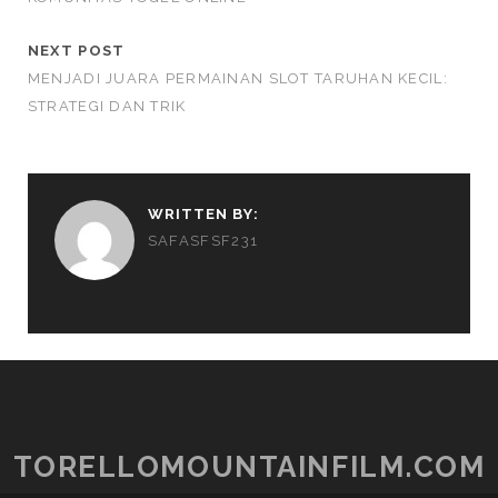
NEXT POST
MENJADI JUARA PERMAINAN SLOT TARUHAN KECIL:
STRATEGI DAN TRIK
WRITTEN BY:
SAFASFSF231
TORELLOMOUNTAINFILM.COM