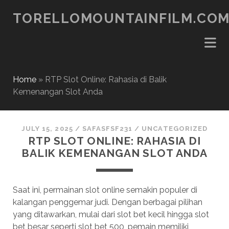
TORELLOMOUNTAINFILM.CO
Home
»
RTP Slot Online: Rahasia di Balik
Kemenangan Slot Anda
JULY 15, 2025
/
SAFASFSF231
/
UNCATEGORIZED
RTP SLOT ONLINE: RAHASIA DI
BALIK KEMENANGAN SLOT ANDA
Saat ini, permainan slot online semakin populer di
kalangan penggemar judi. Dengan berbagai pilihan
yang ditawarkan, mulai dari slot bet kecil hingga slot
bet besar seperti slot bet 500, pemain memiliki