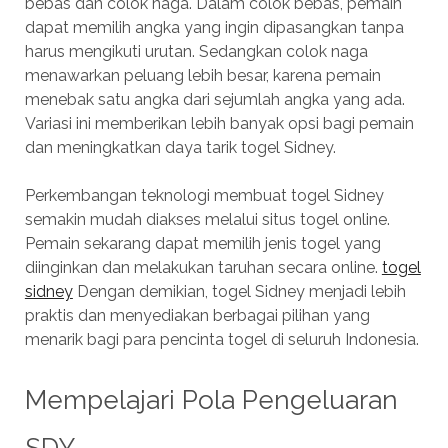
bebas dan colok naga. Dalam colok bebas, pemain
dapat memilih angka yang ingin dipasangkan tanpa
harus mengikuti urutan. Sedangkan colok naga
menawarkan peluang lebih besar, karena pemain
menebak satu angka dari sejumlah angka yang ada.
Variasi ini memberikan lebih banyak opsi bagi pemain
dan meningkatkan daya tarik togel Sidney.
Perkembangan teknologi membuat togel Sidney
semakin mudah diakses melalui situs togel online.
Pemain sekarang dapat memilih jenis togel yang
diinginkan dan melakukan taruhan secara online.
togel
sidney
Dengan demikian, togel Sidney menjadi lebih
praktis dan menyediakan berbagai pilihan yang
menarik bagi para pencinta togel di seluruh Indonesia.
Mempelajari Pola Pengeluaran