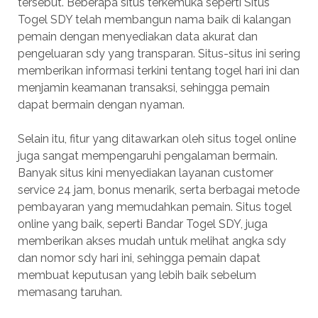
tersebut. Beberapa situs terkemuka seperti Situs
Togel SDY telah membangun nama baik di kalangan
pemain dengan menyediakan data akurat dan
pengeluaran sdy yang transparan. Situs-situs ini sering
memberikan informasi terkini tentang togel hari ini dan
menjamin keamanan transaksi, sehingga pemain
dapat bermain dengan nyaman.
Selain itu, fitur yang ditawarkan oleh situs togel online
juga sangat mempengaruhi pengalaman bermain.
Banyak situs kini menyediakan layanan customer
service 24 jam, bonus menarik, serta berbagai metode
pembayaran yang memudahkan pemain. Situs togel
online yang baik, seperti Bandar Togel SDY, juga
memberikan akses mudah untuk melihat angka sdy
dan nomor sdy hari ini, sehingga pemain dapat
membuat keputusan yang lebih baik sebelum
memasang taruhan.