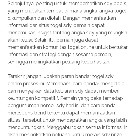
Selanjutnya, penting untuk memperhatikan sdy pools,
yang merupakan tempat di mana angka-angka togel
dikumpulkan dan diolah. Dengan memanfaatkan
informasi dari situs togel sdy, pemain dapat
menemukan insight tentang angka sdy yang mungkin
akan keluar. Selain itu, pemain juga dapat
memanfaatkan komunitas togel online untuk bertukar
informasi dan strategi dengan sesama pemain,
sehingga meningkatkan peluang keberhasilan.
Terakhir, jangan lupakan peran bandar togel sdy
dalam proses ini. Memahami cara bandar mengelola
dan menyajikan data keluaran sdy dapat memberi
keuntungan kompetitif. Pemain yang peka terhadap
pengumuman nomor sdy hari ini dan cara bandar
merespons trend tertentu dapat memanfaatkan
situasi tersebut untuk mendapatkan angka yang lebih
menguntungkan. Menggabungkan semua informasi ini
akan meningkatkan peluang untuk meraih sdy prize