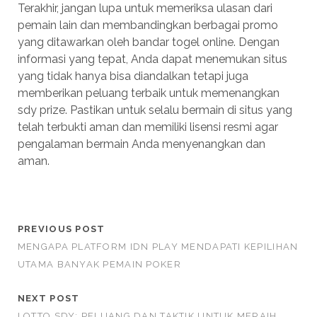
Terakhir, jangan lupa untuk memeriksa ulasan dari
pemain lain dan membandingkan berbagai promo
yang ditawarkan oleh bandar togel online. Dengan
informasi yang tepat, Anda dapat menemukan situs
yang tidak hanya bisa diandalkan tetapi juga
memberikan peluang terbaik untuk memenangkan
sdy prize. Pastikan untuk selalu bermain di situs yang
telah terbukti aman dan memiliki lisensi resmi agar
pengalaman bermain Anda menyenangkan dan
aman.
PREVIOUS POST
MENGAPA PLATFORM IDN PLAY MENDAPATI KEPILIHAN
UTAMA BANYAK PEMAIN POKER
NEXT POST
LOTTO SDY: PELUANG DAN TAKTIK UNTUK MERAIH