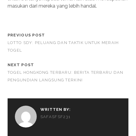
masukan dari mereka yang lebih handal.
PREVIOUS POST
LOTTO SDY: PELUANG DAN TAKTIK UNTUK MERAIH
TOGEL
NEXT POST
TOGEL HONGKONG TERBARU: BERITA TERBARU DAN
PENGUNDIAN LANGSUNG TERKINI
WRITTEN BY:
SAFASFSF231