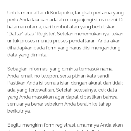
Untuk mendaftar di Kudapoker, langkah pertama yang
perlu Anda lakukan adalah mengunjungi situs resmi. Di
halaman utama, cari tombol atau yang bertuliskan
"Daftar" atau "Register". Setelah menemukannya, tekan
untuk proses menuju proses pendaftaran. Anda akan
dihadapkan pada form yang harus diisi mengandung
data yang diminta.
Sebagian informasi yang diminta termasuk nama
Anda, email, no telepon, serta pilihan kata sandi.
Pastikan Anda isi semua isian dengan akurat dan tidak
ada yang terlewatkan. Setelah selesainya, cek data
yang Anda masukkan agar dapat dipastikan bahwa
semuanya benar sebelum Anda beralih ke tahap
berikutnya.
Begitu mengirim form registrasi, umumnya Anda akan