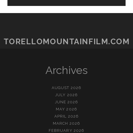
TORELLOMOUNTAINFILM.COM
Archives
AUGUST 2026
JULY 2026
JUNE 2026
MAY 2026
APRIL 2026
MARCH 2026
FEBRUARY 2026