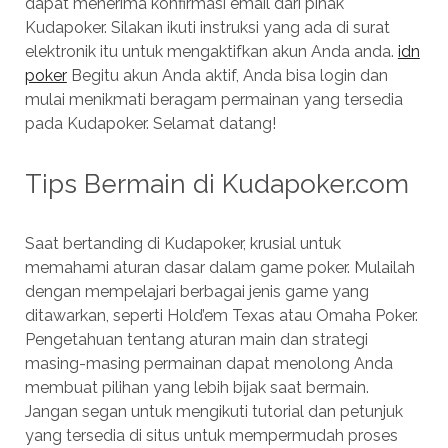
dapat menerima konfirmasi email dari pihak
Kudapoker. Silakan ikuti instruksi yang ada di surat
elektronik itu untuk mengaktifkan akun Anda anda.
idn
poker
Begitu akun Anda aktif, Anda bisa login dan
mulai menikmati beragam permainan yang tersedia
pada Kudapoker. Selamat datang!
Tips Bermain di Kudapoker.com
Saat bertanding di Kudapoker, krusial untuk
memahami aturan dasar dalam game poker. Mulailah
dengan mempelajari berbagai jenis game yang
ditawarkan, seperti Hold’em Texas atau Omaha Poker.
Pengetahuan tentang aturan main dan strategi
masing-masing permainan dapat menolong Anda
membuat pilihan yang lebih bijak saat bermain.
Jangan segan untuk mengikuti tutorial dan petunjuk
yang tersedia di situs untuk mempermudah proses