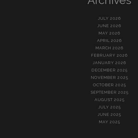
Archives
JULY 2026
JUNE 2026
MAY 2026
APRIL 2026
MARCH 2026
FEBRUARY 2026
JANUARY 2026
DECEMBER 2025
NOVEMBER 2025
OCTOBER 2025
SEPTEMBER 2025
AUGUST 2025
JULY 2025
JUNE 2025
MAY 2025