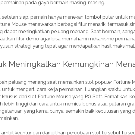
 permainan pada gaya bermain masing-masing.
 setelan siap, pemain hanya menekan tombol putar untuk m
rtune Mouse menawarkan berbagai fitur menarik, termasuk si
ng dapat meningkatkan peluang menang. Saat bermain, sanga
aatkan fitur demo agar bisa memahami mekanisme permain
nyusun strategi yang tepat agar mendapatkan hasil maksimal
tuk Meningkatkan Kemungkinan Men
ah peluang menang saat memainkan slot populer Fortune 
al untuk mengerti cara kerja permainan. Luangkan waktu untuk
ur khusus dari slot Fortune Mouse yang PG Soft. Perhatikan ik
bih lebih tinggi dan cara untuk memicu bonus atau putaran gra
getahuan yang kamu punya, semakin baik keputusan yang 
mainkan.
, ambil keuntungan dari pilihan percobaan slot tersebut tersed