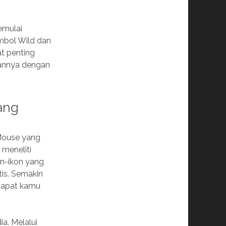
emulai
mbol Wild dan
t penting
annya dengan
.
ang
Mouse yang
 meneliti
on-ikon yang
tis. Semakin
dapat kamu
ia. Melalui