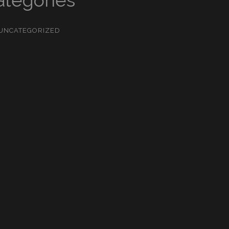
ategories
UNCATEGORIZED