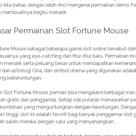
yo kita bahas dengan lebih rinci mengenai permainan demo F
g membuatnya begitu menarik.
sar Permainan Slot Fortune Mouse
rtune Mouse sebagai beberapa game slot online tersebut oleh
visualnya yang eye-catching dan fitur-fitur baru. Permainan i
in menarik serta peluang besar untuk mendapatkan kemenan
 dari astrologi Cina, dan simbol utama yang digunakan adala
ng keberuntungan.
n Slot Fortune Mouse, pemain bisa mengalami berbagai macam
ran gratis dan pengganda. Setiap kali putaran menawarkan p
kombinasi yang menguntungkan dengan keuntungan. Deng
er) tinggi, slot ini adalah favorit bagi banyak penggemar slot 
ah saldo mereka dengan cara yang menyenangkan.