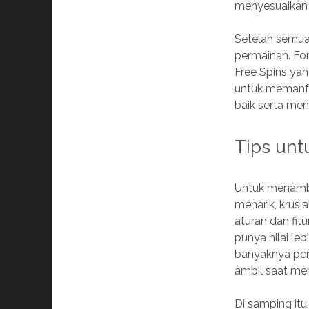
menyesuaikan
Setelah semua
permainan. Fo
Free Spins ya
untuk memanf
baik serta me
Tips un
Untuk menamb
menarik, krusi
aturan dan fit
punya nilai le
banyaknya pen
ambil saat me
Di samping itu