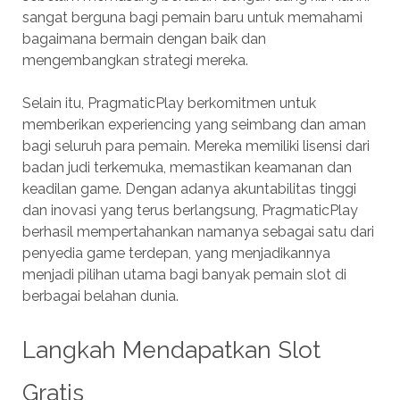
sangat berguna bagi pemain baru untuk memahami
bagaimana bermain dengan baik dan
mengembangkan strategi mereka.
Selain itu, PragmaticPlay berkomitmen untuk
memberikan experiencing yang seimbang dan aman
bagi seluruh para pemain. Mereka memiliki lisensi dari
badan judi terkemuka, memastikan keamanan dan
keadilan game. Dengan adanya akuntabilitas tinggi
dan inovasi yang terus berlangsung, PragmaticPlay
berhasil mempertahankan namanya sebagai satu dari
penyedia game terdepan, yang menjadikannya
menjadi pilihan utama bagi banyak pemain slot di
berbagai belahan dunia.
Langkah Mendapatkan Slot
Gratis