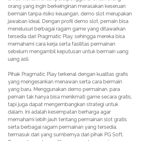
orang yang ingin berkeinginan merasakan keseruan
bermain tanpa risiko keuangan, demo slot merupakan
jawaban ideal. Dengan profil demo slot, pemain bisa
menelusuri berbagai ragam game yang ditawarkan
tersedia dari Pragmatic Play, sehingga mereka bisa
memahami cara kerja serta fasilitas permainan
sebelum mengambil keputusan untuk bermain uang
uang asli.
Pihak Pragmatic Play terkenal dengan kualitas grafis
yang mengesankan menawan serta cara bermain
yang baru. Menggunakan demo permainan, para
pemain tak hanya bisa menikmati game secara gratis,
tapi juga dapat mengembangkan strategi untuk
dalam. Ini adalah kesempatan berharga agar
memahami lebih jauh tentang permainan slot gratis
serta berbagai ragam permainan yang tersedia,
termasuk dari yang sumbernya dari pihak PG Soft.