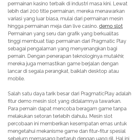
permainan kasino terbaik di industri masa kini. Lewat
lebih dari 200 title permainan, mereka menawarkan
variasi yang luar biasa, mulai dari permainan mesin
hingga permainan meja dan live casino.
demo slot
Permainan yang seru dan grafik yang berkualitas
tinggi membuat tiap permainan dari Pragmatic Play
sebagai pengalaman yang menyenangkan bagi
pemain. Dengan penerapan teknologinya mutakhir,
mereka juga memastikan game berjalan dengan
lancar di segala perangkat, baiklah desktop atau
mobile.
Salah satu daya tarik besar dari PragmaticPlay adalah
fitur demo mesin slot yang didalamnya tawarkan.
Para pemain dapat mencoba beragam game tanpa
melakukan setoran terlebih dahulu. Mesin slot
percobaan ini memberikan kesempatan emas untuk
mengetahui mekanisme game dan fitur-fitur spesial
sebelum memasang bertaruh dengan uang riil. Hal ini