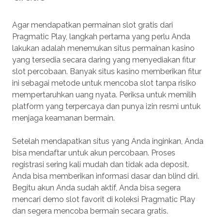
Agar mendapatkan permainan slot gratis dari
Pragmatic Play, langkah pertama yang perlu Anda
lakukan adalah menemukan situs permainan kasino
yang tersedia secara daring yang menyediakan fitur
slot percobaan. Banyak situs kasino memberikan fitur
ini sebagai metode untuk mencoba slot tanpa risiko
mempertaruhkan uang nyata. Periksa untuk memilih
platform yang terpercaya dan punya izin resmi untuk
menjaga keamanan bermain.
Setelah mendapatkan situs yang Anda inginkan, Anda
bisa mendaftar untuk akun percobaan. Proses
registrasi sering kali mudah dan tidak ada deposit.
Anda bisa memberikan informasi dasar dan blind diri.
Begitu akun Anda sudah aktif, Anda bisa segera
mencari demo slot favorit di koleksi Pragmatic Play
dan segera mencoba bermain secara gratis.