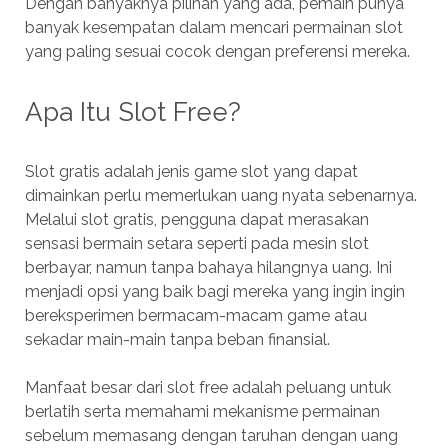
Dengan banyaknya pilihan yang ada, pemain punya
banyak kesempatan dalam mencari permainan slot
yang paling sesuai cocok dengan preferensi mereka.
Apa Itu Slot Free?
Slot gratis adalah jenis game slot yang dapat
dimainkan perlu memerlukan uang nyata sebenarnya.
Melalui slot gratis, pengguna dapat merasakan
sensasi bermain setara seperti pada mesin slot
berbayar, namun tanpa bahaya hilangnya uang. Ini
menjadi opsi yang baik bagi mereka yang ingin ingin
bereksperimen bermacam-macam game atau
sekadar main-main tanpa beban finansial.
Manfaat besar dari slot free adalah peluang untuk
berlatih serta memahami mekanisme permainan
sebelum memasang dengan taruhan dengan uang