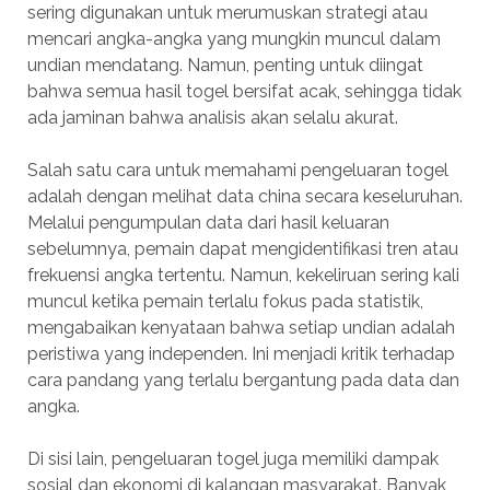
sering digunakan untuk merumuskan strategi atau
mencari angka-angka yang mungkin muncul dalam
undian mendatang. Namun, penting untuk diingat
bahwa semua hasil togel bersifat acak, sehingga tidak
ada jaminan bahwa analisis akan selalu akurat.
Salah satu cara untuk memahami pengeluaran togel
adalah dengan melihat data china secara keseluruhan.
Melalui pengumpulan data dari hasil keluaran
sebelumnya, pemain dapat mengidentifikasi tren atau
frekuensi angka tertentu. Namun, kekeliruan sering kali
muncul ketika pemain terlalu fokus pada statistik,
mengabaikan kenyataan bahwa setiap undian adalah
peristiwa yang independen. Ini menjadi kritik terhadap
cara pandang yang terlalu bergantung pada data dan
angka.
Di sisi lain, pengeluaran togel juga memiliki dampak
sosial dan ekonomi di kalangan masyarakat. Banyak