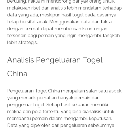
berulang. Fakta ini mendorong banyak orang untuk
melakukan riset dan analisis lebih mendalam terhadap
data yang ada, meskipun hasil togel pada dasarnya
tetap bersifat acak. Menggunakan data dan fakta
dengan cermat dapat memberikan keuntungan
tersendiri bagi pemain yang ingin mengambil langkah
lebih strategis.
Analisis Pengeluaran Togel
China
Pengeluaran Togel China merupakan salah satu aspek
yang menarik perhatian banyak pemain dan
penggemar togel. Setiap hasil keluaran memiliki
makna dan pola tertentu yang bisa dianalisis untuk
membantu pemain dalam mengambil keputusan.
Data yang diperoleh dari pengeluaran sebelumnya