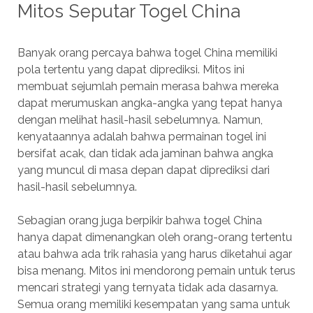
Mitos Seputar Togel China
Banyak orang percaya bahwa togel China memiliki
pola tertentu yang dapat diprediksi. Mitos ini
membuat sejumlah pemain merasa bahwa mereka
dapat merumuskan angka-angka yang tepat hanya
dengan melihat hasil-hasil sebelumnya. Namun,
kenyataannya adalah bahwa permainan togel ini
bersifat acak, dan tidak ada jaminan bahwa angka
yang muncul di masa depan dapat diprediksi dari
hasil-hasil sebelumnya.
Sebagian orang juga berpikir bahwa togel China
hanya dapat dimenangkan oleh orang-orang tertentu
atau bahwa ada trik rahasia yang harus diketahui agar
bisa menang. Mitos ini mendorong pemain untuk terus
mencari strategi yang ternyata tidak ada dasarnya.
Semua orang memiliki kesempatan yang sama untuk