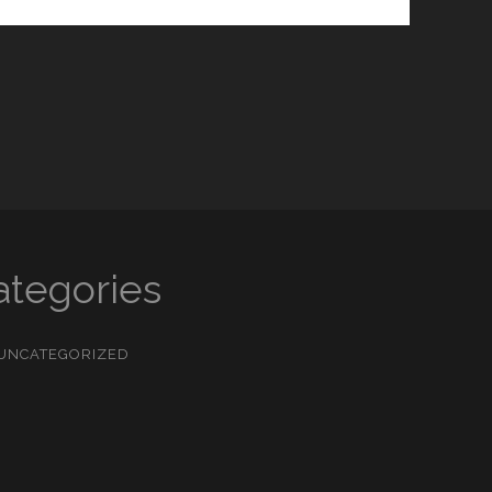
ategories
UNCATEGORIZED