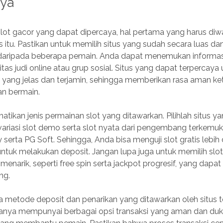
aya
lot gacor yang dapat dipercaya, hal pertama yang harus diw
s itu. Pastikan untuk memilih situs yang sudah secara luas da
if daripada beberapa pemain. Anda dapat menemukan informasi
tas judi online atau grup sosial. Situs yang dapat terperca
si yang jelas dan terjamin, sehingga memberikan rasa aman ke
an bermain.
atikan jenis permainan slot yang ditawarkan. Pilihlah situs y
ariasi slot demo serta slot nyata dari pengembang terkemuk
 serta PG Soft. Sehingga, Anda bisa menguji slot gratis lebi
tuk melakukan deposit. Jangan lupa juga untuk memilih sl
ur menarik, seperti free spin serta jackpot progresif, yang da
ng.
ksa metode deposit dan penarikan yang ditawarkan oleh situs t
sanya mempunyai berbagai opsi transaksi yang aman dan du