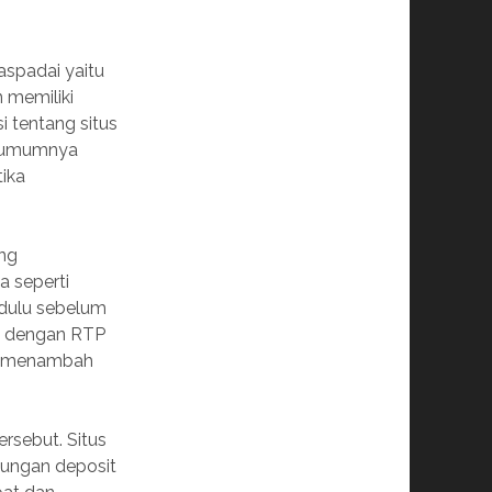
aspadai yaitu
n memiliki
 tentang situs
ya umumnya
tika
ang
a seperti
h dulu sebelum
ot dengan RTP
pat menambah
ersebut. Situs
kungan deposit