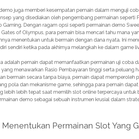
lot demo juga memberi kesempatan pemain dalam menguji cob
 konsep yang disediakan oleh pengembang permainan seperti 
o Gaming. Dengan ragam opsi seperti permainan demo Swe
 Gates of Olympus, para pemain bisa mencari tahu mana yan
nya menentukan untuk bermain dengan dana nyata. Ini men
n diri sendiri ketika pada akhirnya melangkah ke dalam game li
ya adalah pemain dapat memanfaatkan permainan uji coba 
a yang menawarkan Rasio Pembayaran tinggi serta peluang 
ngan bermain secara tanpa biaya, pemain dapat memperoleh 
ntang pola dan mekanisme game, sehingga para pemain dap
 lebih lebih tepat saat memilih slot online terpercaya untuk b
rmainan demo sebagai sebuah instrumen krusial dalam strate
 Menentukan Permainan Slot Yang G