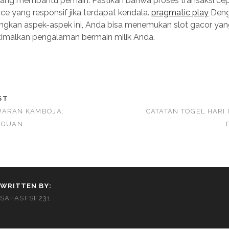
yang membantu pemain. Pastikan bahwa proses transaksi ce
ce yang responsif jika terdapat kendala.
pragmatic play
Den
kan aspek-aspek ini, Anda bisa menemukan slot gacor yan
imalkan pengalaman bermain milik Anda.
ST
UARAN KAMBOJA:
CATATAN TOGEL HARI 
GGUAN
WRITTEN BY:
SAFASFSF231