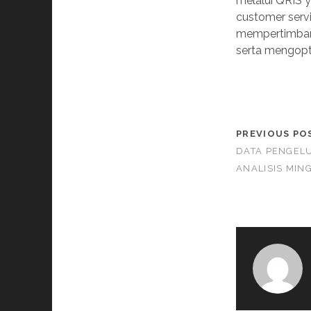
melalui QRIS 
customer servi
mempertimbang
serta mengopt
PREVIOUS PO
DATA PENGEL
ANALISIS MIN