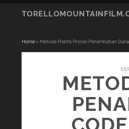
TORELLOMOUNTAINFILM.
Home
»
Metode Praktis Proses Penambahan Dana
SE
METOD
PENA
CODE