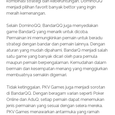
kombinasi strategi dan keberuntungan, DominoQQ
menjadi pilihan favorit banyak bettor yang ingin
meraih kemenangan.
Selain DominoQQ, BandarQQ juga menyediakan
game BandarQ yang menarik untuk dicoba.
Permainan ini memungkinkan pemain untuk beradu
strategi dengan bandar dan pemain lainnya. Dengan
aturan yang mudah dipahami, BandarQ menjadi salah
satu game yang banyak dicari oleh para pemula
maupun pemain berpengalaman. Kemudahan dalam
bermain dan kesempatan menang yang menggiurkan
membuatnya semakin digemari.
Tidak ketinggalan, PKV Games juga menjadi sorotan
di BandarQQ. Dengan beragam varian seperti Poker
Online dan AduQ, setiap pemain dapat menemukan
jenis permainan yang sesuai dengan selera mereka.
PKV Games menawarkan antarmuka yang ramah