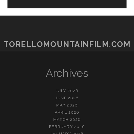
TORELLOMOUNTAINFILM.COM
Archives
JULY 2026
JUNE 2026
MAY 2026
APRIL 2026
MARCH 2026
FEBRUARY 2026
JANUARY 2026