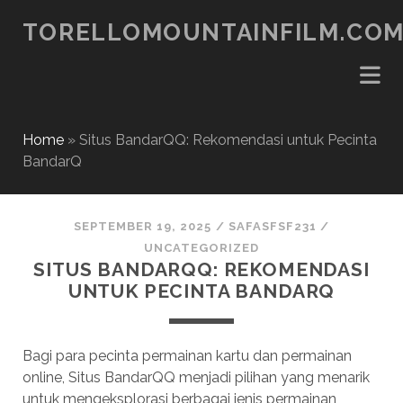
TORELLOMOUNTAINFILM.CO
Home
»
Situs BandarQQ: Rekomendasi untuk Pecinta
BandarQ
SEPTEMBER 19, 2025
/
SAFASFSF231
/
UNCATEGORIZED
SITUS BANDARQQ: REKOMENDASI
UNTUK PECINTA BANDARQ
Bagi para pecinta permainan kartu dan permainan
online, Situs BandarQQ menjadi pilihan yang menarik
untuk mengeksplorasi berbagai jenis permainan