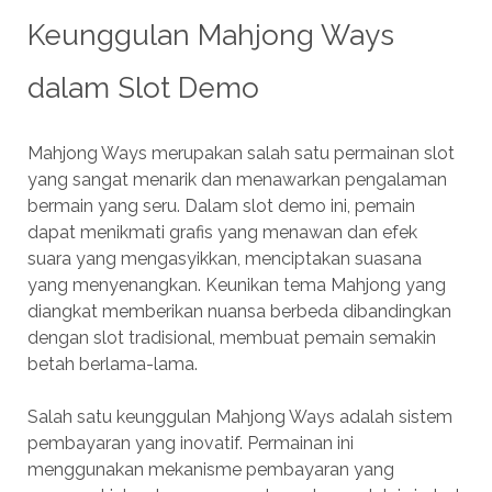
Keunggulan Mahjong Ways
dalam Slot Demo
Mahjong Ways merupakan salah satu permainan slot
yang sangat menarik dan menawarkan pengalaman
bermain yang seru. Dalam slot demo ini, pemain
dapat menikmati grafis yang menawan dan efek
suara yang mengasyikkan, menciptakan suasana
yang menyenangkan. Keunikan tema Mahjong yang
diangkat memberikan nuansa berbeda dibandingkan
dengan slot tradisional, membuat pemain semakin
betah berlama-lama.
Salah satu keunggulan Mahjong Ways adalah sistem
pembayaran yang inovatif. Permainan ini
menggunakan mekanisme pembayaran yang