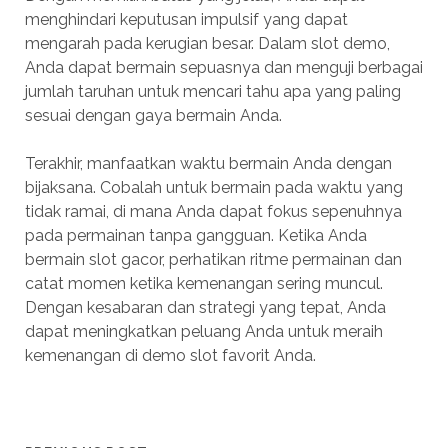
menghindari keputusan impulsif yang dapat
mengarah pada kerugian besar. Dalam slot demo,
Anda dapat bermain sepuasnya dan menguji berbagai
jumlah taruhan untuk mencari tahu apa yang paling
sesuai dengan gaya bermain Anda.
Terakhir, manfaatkan waktu bermain Anda dengan
bijaksana. Cobalah untuk bermain pada waktu yang
tidak ramai, di mana Anda dapat fokus sepenuhnya
pada permainan tanpa gangguan. Ketika Anda
bermain slot gacor, perhatikan ritme permainan dan
catat momen ketika kemenangan sering muncul.
Dengan kesabaran dan strategi yang tepat, Anda
dapat meningkatkan peluang Anda untuk meraih
kemenangan di demo slot favorit Anda.