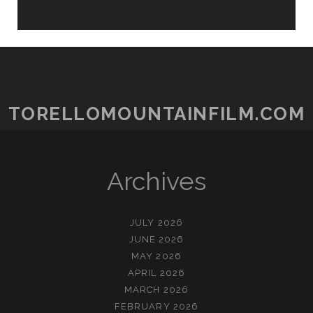
TORELLOMOUNTAINFILM.COM
Archives
JULY 2026
JUNE 2026
MAY 2026
APRIL 2026
MARCH 2026
FEBRUARY 2026