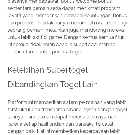
biasanya mendapatkan bonus welcome bonus,
sementara pemain setia dapat menikmati program
loyalti yang memberikan berbagai keuntungan. Bonus
dan promosi ini tidak hanya menambah nilai lebih bagi
seorang pemain, melainkan juga mendorong mereka
untuk lebih aktif di game. Dengan semua semua fitur
ini semua, tidak heran apabila supertogel menjadi
pilihan utama untuk pecinta togel.
Kelebihan Supertogel
Dibandingkan Togel Lain
Platform ini memberikan sistem permainan yang lebih
terstruktur dan transparan dibandingkan dengan togel
lainnya. Para pemain dapat merasa lebih nyaman
karena setiap hasil undian dan transaksi tercatat
dengan baik. Hal ini memberikan kepercayaan lebih