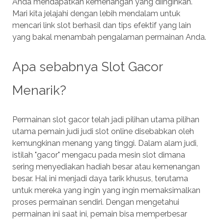
Anda mendapatkan kemenangan yang diinginkan.
Mari kita jelajahi dengan lebih mendalam untuk
mencari link slot berhasil dan tips efektif yang lain
yang bakal menambah pengalaman permainan Anda.
Apa sebabnya Slot Gacor
Menarik?
Permainan slot gacor telah jadi pilihan utama pilihan
utama pemain judi judi slot online disebabkan oleh
kemungkinan menang yang tinggi. Dalam alam judi,
istilah "gacor" mengacu pada mesin slot dimana
sering menyediakan hadiah besar atau kemenangan
besar. Hal ini menjadi daya tarik khusus, terutama
untuk mereka yang ingin yang ingin memaksimalkan
proses permainan sendiri. Dengan mengetahui
permainan ini saat ini, pemain bisa memperbesar