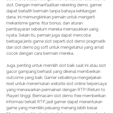
slot. Dengan memanfaatkan rekening demo, gamer
dapat berlatih bermain tanpa bahaya kehilangan
dana. Ini memungkinkan pemain untuk mengerti
mekanisme game, fitur bonus, dan aturan
pembayaran sebelum mereka memasukkan uang
nyata. Selain itu, pemain juga dapat mencoba
berbagai jenis game slot seperti slot demo pragmatik
dan slot demo pg soft untuk mengetahui yang amat
cocok dengan cara bermain mereka.
Juga, penting untuk memilih slot baik saat ini atau slot
gacor gampang berhasil yang dikenal memberikan
outcome yang baik. Gamer sebaiknya mengerjakan
riset untuk menemukan website slot online terpercaya
yang menawarkan permainan dengan RTP (Return to
Player) tinggi. Bermacam slot demo free memberikan
informasi terkait RTP, jadi gamer dapat menentukan
game yang memiliki peluang menang lebih besar.