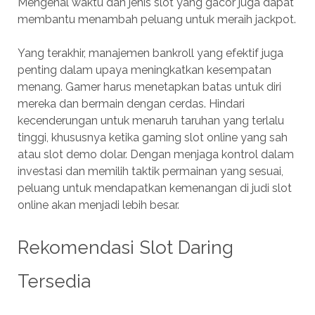
Mengenal waktu dan jenis slot yang gacor juga dapat
membantu menambah peluang untuk meraih jackpot.
Yang terakhir, manajemen bankroll yang efektif juga
penting dalam upaya meningkatkan kesempatan
menang. Gamer harus menetapkan batas untuk diri
mereka dan bermain dengan cerdas. Hindari
kecenderungan untuk menaruh taruhan yang terlalu
tinggi, khususnya ketika gaming slot online yang sah
atau slot demo dolar. Dengan menjaga kontrol dalam
investasi dan memilih taktik permainan yang sesuai,
peluang untuk mendapatkan kemenangan di judi slot
online akan menjadi lebih besar.
Rekomendasi Slot Daring
Tersedia