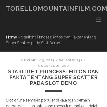
TORELLOMOUNTAINFILM.CO
Home
»
Starlight Princess: Mitos dan Fakta tentang
Super Scatter pada Slot Demo
NOVEMBER 3, 2025
/
SAFASFSF231
/
UNCATEGORIZED
STARLIGHT PRINCESS: MITOS DAN
FAKTA TENTANG SUPER SCATTER
PADA SLOT DEMO
Slot online semakin populer di kalangan pemain
game, dan salah satu yang menarik perhatian adalah