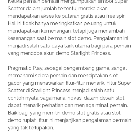
Ketika pemain berhasil mengumpulkan simbol Super
Scatter dalam jumlah tertentu, mereka akan
mendapatkan akses ke putaran gratis atau free spin.
Hal ini tidak hanya meningkatkan peluang untuk
mendapatkan kemenangan, tetapi juga menambah
kesenangan saat bermain slot demo. Pengalaman ini
menjadi salah satu daya tarik utama bagi para pemain
yang mencoba akun demo Starlight Princess.
Pragmatic Play, sebagai pengembang game, sangat
memahami selera pemain dan menciptakan slot
gacor yang menawarkan fitur-fitur menarik. Fitur Super
Scatter di Starlight Princess menjadi salah satu
contoh nyata bagaimana inovasi dalam desain slot
dapat menarik perhatian dan menjaga minat pemain.
Baik bagi yang memilih demo slot gratis atau slot
demo rupiah, fitur ini menjanjikan pengalaman bermain
yang tak terlupakan.