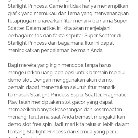
Starlight Princess. Game ini tidak hanya menampilkan
grafik yang memukau dan tema yang menyenangkan,
tetapi juga menawarkan fitur menarik bernama Super
Scatter. Dalam artikel ini, kita akan menjelajahi
berbagai mitos dan fakta seputar Super Scatter di
Starlight Princess dan bagaimana fitur ini dapat
meningkatkan pengalaman bermain Anda.
Bagi mereka yang ingin mencoba tanpa harus
mengeluarkan uang, ada opsi untuk bermain melalui
demo slot. Dengan menggunakan akun demo,
pemain dapat menemukan seluruh fitur menarik
termasuk Starlight Princess Super Scatter. Pragmatic
Play telah menciptakan slot gacor yang dapat
memberikan banyak kesenangan dan kesempatan
menang, terutama saat Anda berhasil mengaktifkan
demo slot free spin. Jadi, mari kita telusuri lebih dalam
tentang Starlight Princess dan semua yang perlu