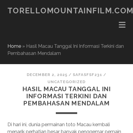
TORELLOMOUNTAINFILM.CO
Home
»
Hasil Macau Tanggal Ini Informasi Terkini dan
Pembahasan Mendalam
DECEMBER 2, 2025
/
SAFASFSF231
/
UNCATEGORIZED
HASIL MACAU TANGGAL INI
INFORMASI TERKINI DAN
PEMBAHASAN MENDALAM
Di hari ini, dunia permainan toto Macau kembali
menarik perhatian besar banyak penggemar pemain