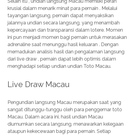
Selain itu , undian langsung Macau memiliki peran
krusial dalam menarik minat para pemain . Melalui
tayangan langsung, pemain dapat menyaksikan
jalannya undian secara langsung, yang menambah
kepercayaan dan transparansi dalam lotere. Momen
ini pun menjadi momen bagi pemain untuk merasakan
adrenaline saat menunggu hasil keluaran . Dengan
memadukan analisis hasil dan pengalaman langsung
dari live draw , pemain dapat lebih optimis dalam
menghadapi setiap undian undian Toto Macau.
Live Draw Macau
Pengundian langsung Macau merupakan saat yang
sangat ditunggu-tunggu oleh para penggemar toto
Macau. Dalam acara ini, hasil undian Macau
diumumkan secara langsung, menawarkan kelegaan
ataupun kekecewaan bagi para pemain. Setiap