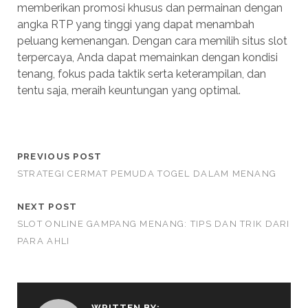
memberikan promosi khusus dan permainan dengan
angka RTP yang tinggi yang dapat menambah
peluang kemenangan. Dengan cara memilih situs slot
terpercaya, Anda dapat memainkan dengan kondisi
tenang, fokus pada taktik serta keterampilan, dan
tentu saja, meraih keuntungan yang optimal.
PREVIOUS POST
STRATEGI CERMAT PEMUDA TOGEL DALAM MENANG
NEXT POST
SLOT ONLINE GAMPANG MENANG: TIPS DAN TRIK DARI
PARA AHLI
WRITTEN BY: