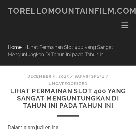
TORELLOMOUNTAINFILM.CO
Home
»
Lihat Permainan Slot 400 yang Sangat
Menguntungkan Di Tahun Ini pada Tahun Ini
DECEMBER 9, 2025
/
SAFASFSF231
/
UNCATEGORIZED
LIHAT PERMAINAN SLOT 400 YANG
SANGAT MENGUNTUNGKAN DI
TAHUN INI PADA TAHUN INI
Dalam alam judi online,