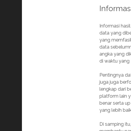
Informas
Informasi hasi
data yang dibe
yang memfasili
data sebelumny
angka yang dik
di waktu yang 
Pentingnya da
juga juga ber
lengkap dari 
platform lain
benar serta u
yang lebih bai
Di samping itu