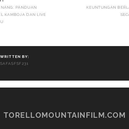
ST
ENANG: PANDUAN
KEUNTUNGAN BERL
L KAMBOJA DAN LIVE
SEC
RU
WRITTEN BY:
SAFASFSF231
TORELLOMOUNTAINFILM.COM