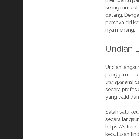
membantu part
sering muncul
datang. Denga
percaya diri k
nya menang.
Undian 
Undian langsu
penggemar toge
transparansi 
secara profesi
yang valid dan
Salah satu ke
secara langsun
https://situs
keputusan tin