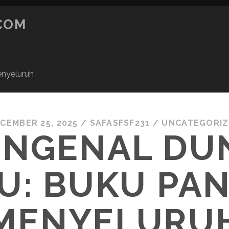
COM
nyeluruh
CEMBER 25, 2025
/
SAFASFSF231
/
UNCATEGORI
NGENAL DU
U: BUKU PA
MENYELURU