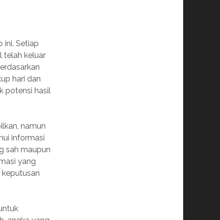
ini. Setiap
 telah keluar
berdasarkan
kup hari dan
 potensi hasil
ilkan, namun
ui informasi
ng sah maupun
rmasi yang
t keputusan
 untuk