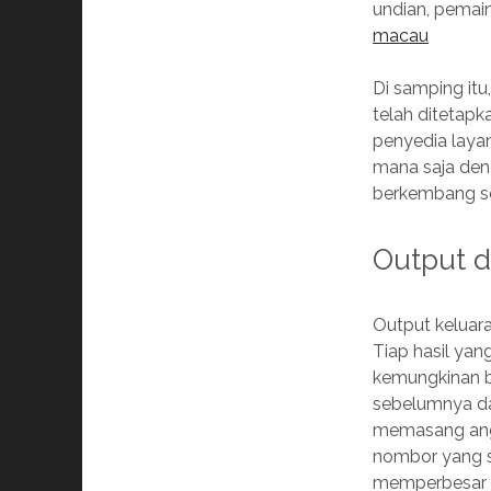
undian, pemain
macau
Di samping itu
telah ditetapk
penyedia layan
mana saja den
berkembang se
Output d
Output keluara
Tiap hasil ya
kemungkinan be
sebelumnya da
memasang ang
nombor yang se
memperbesar k