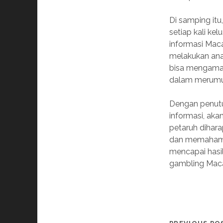
Di samping it
setiap kali ke
informasi Mac
melakukan ana
bisa mengamati
dalam merumusk
Dengan penutup
informasi, aka
petaruh dihar
dan memahami 
mencapai hasi
gambling Mac