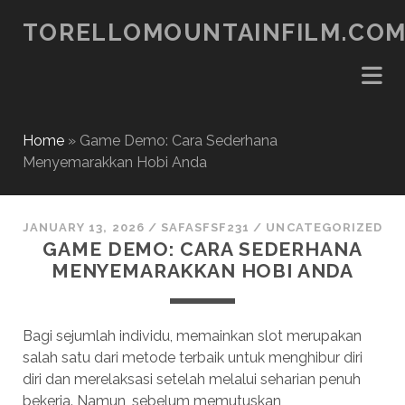
TORELLOMOUNTAINFILM.CO
Home
»
Game Demo: Cara Sederhana
Menyemarakkan Hobi Anda
JANUARY 13, 2026
/
SAFASFSF231
/
UNCATEGORIZED
GAME DEMO: CARA SEDERHANA
MENYEMARAKKAN HOBI ANDA
Bagi sejumlah individu, memainkan slot merupakan
salah satu dari metode terbaik untuk menghibur diri
diri dan merelaksasi setelah melalui seharian penuh
bekerja. Namun, sebelum memutuskan