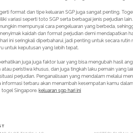
ngerti format dan tipe keluaran SGP juga sangat penting. Tog
ki variasi seperti toto SGP serta berbagai jenis perjudian lain
 mungkin mempunyai cara pengeluaran yang berbeda, sehing
menyimak kaidah dan format perjudian demi mendapatkan hasi
ari ini seringkali diperbaharui, jadi penting untuk secara ruti
ru untuk keputusan yang lebih tepat.
 perhatikan juga juga faktor luar yang bisa mengubah hasil ang
an atau peristiwa khusus, dan juga tingkah laku pemain yang lai
ituasi perjudian. Penganalisaan yang mendalam melalui m
a informasi terbaru akan menambah kesempatan kamu dala
i togel Singapore.
keluaran sgp hari ini
ST