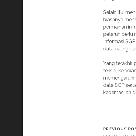
Selain itu, me
biasanya memili
permainan ini
petaruh perlu 
Informasi SGP h
data paling ba
Yang terakhir,
terkini, kejadi
memengaruhi s
data SGP sert
keberhasilan d
PREVIOUS PO