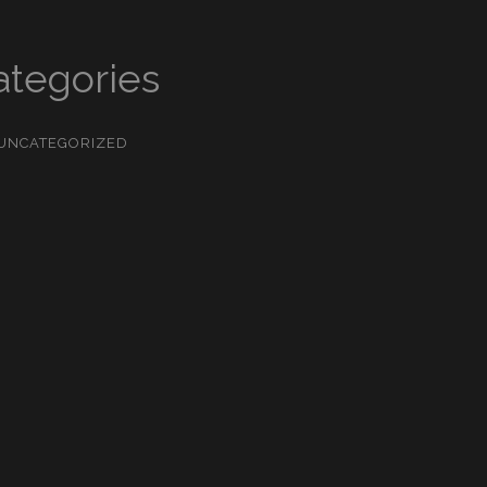
ategories
UNCATEGORIZED