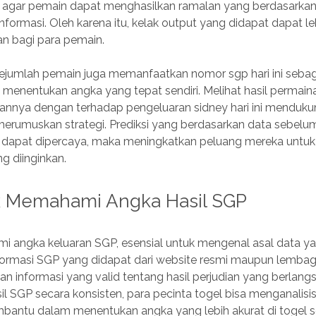
al agar pemain dapat menghasilkan ramalan yang berdasarkan
nformasi. Oleh karena itu, kelak output yang didapat dapat le
 bagi para pemain.
u, sejumlah pemain juga memanfaatkan nomor sgp hari ini seba
 menentukan angka yang tepat sendiri. Melihat hasil permainan
nya dengan terhadap pengeluaran sidney hari ini menduk
rumuskan strategi. Prediksi yang berdasarkan data sebelumn
ta dapat dipercaya, maka meningkatkan peluang mereka unt
g diinginkan.
k Memahami Angka Hasil SGP
 angka keluaran SGP, esensial untuk mengenal asal data ya
nformasi SGP yang didapat dari website resmi maupun lembag
n informasi yang valid tentang hasil perjudian yang berlan
 SGP secara konsisten, para pecinta togel bisa menganalisis
bantu dalam menentukan angka yang lebih akurat di togel se