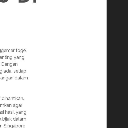
nggemar togel
penting yang
. Dengan
g ada, setiap
enangan dalam
 dinantikan.
umkan agar
i hasil yang
k bijak dalam
an Singapore