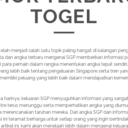
TOGEL
elah menjadi salah satu topik paling hangat di kalangan pe
 Data dan angka terbaru mengenai SGP memberikan informasi 
gi para pemain dalam rangka menentukan angka tepat sendiri
ng lebih baik tentang pengeluaran Singapore serta tren yan
memiliki peluang yang lebih baik dalam mendapatkan kem
pa harinya, keluaran SGP menyuguhkan informasi yang sangat
otre terus menunggu serta memperhatikan angka yang dium
a merencanakan taruhan mereka. Dari angka SGP dan informas
si ini teramat berharga untuk setiap orang yang ingin bertinda
 artikel ini, kami akan menelaah lebih dalam mengenai keluar