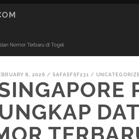
COM
dan Nomor Terbaru di Togel
EBRUARY 8, 2026
/
SAFASFSF231
/
UNCATEGORIZ
 SINGAPORE 
UNGKAP DAT
MOR TERBARU