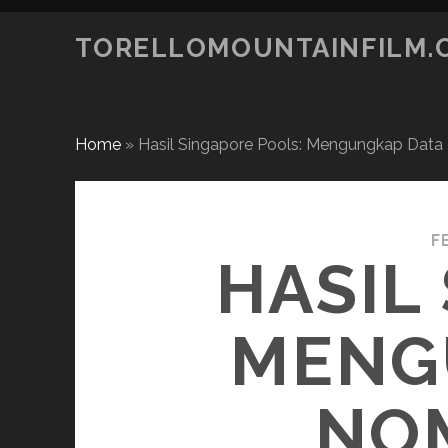
TORELLOMOUNTAINFILM.
Home
»
Hasil Singapore Pools: Mengungkap Data 
F
HASIL
MENG
NO