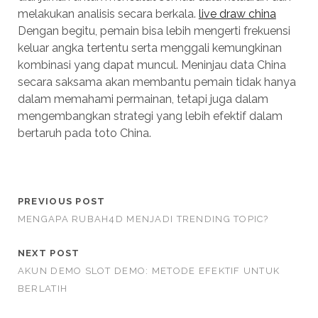
melakukan analisis secara berkala.
live draw china
Dengan begitu, pemain bisa lebih mengerti frekuensi
keluar angka tertentu serta menggali kemungkinan
kombinasi yang dapat muncul. Meninjau data China
secara saksama akan membantu pemain tidak hanya
dalam memahami permainan, tetapi juga dalam
mengembangkan strategi yang lebih efektif dalam
bertaruh pada toto China.
PREVIOUS POST
MENGAPA RUBAH4D MENJADI TRENDING TOPIC?
NEXT POST
AKUN DEMO SLOT DEMO: METODE EFEKTIF UNTUK
BERLATIH