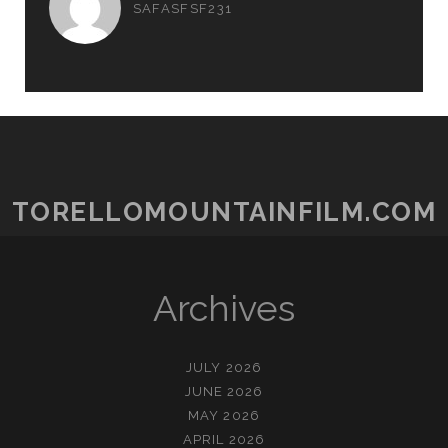
SAFASFSF231
TORELLOMOUNTAINFILM.COM
Archives
JULY 2026
JUNE 2026
MAY 2026
APRIL 2026