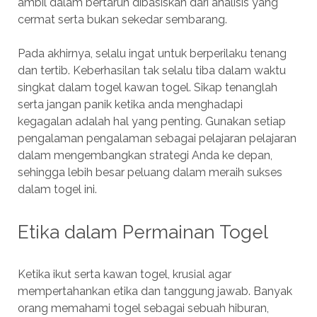
ambil dalam bertaruh dibasiskan dari analisis yang
cermat serta bukan sekedar sembarang.
Pada akhirnya, selalu ingat untuk berperilaku tenang
dan tertib. Keberhasilan tak selalu tiba dalam waktu
singkat dalam togel kawan togel. Sikap tenanglah
serta jangan panik ketika anda menghadapi
kegagalan adalah hal yang penting. Gunakan setiap
pengalaman pengalaman sebagai pelajaran pelajaran
dalam mengembangkan strategi Anda ke depan,
sehingga lebih besar peluang dalam meraih sukses
dalam togel ini.
Etika dalam Permainan Togel
Ketika ikut serta kawan togel, krusial agar
mempertahankan etika dan tanggung jawab. Banyak
orang memahami togel sebagai sebuah hiburan,