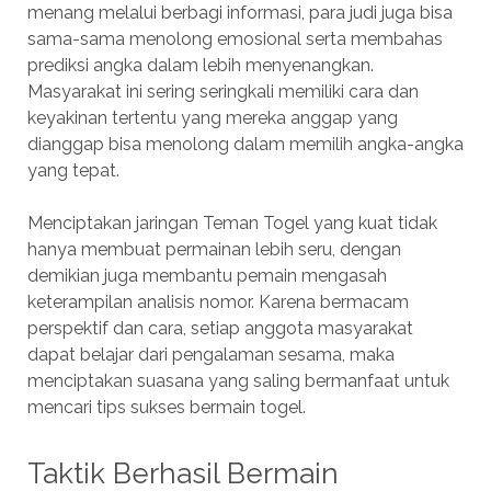
menang melalui berbagi informasi, para judi juga bisa
sama-sama menolong emosional serta membahas
prediksi angka dalam lebih menyenangkan.
Masyarakat ini sering seringkali memiliki cara dan
keyakinan tertentu yang mereka anggap yang
dianggap bisa menolong dalam memilih angka-angka
yang tepat.
Menciptakan jaringan Teman Togel yang kuat tidak
hanya membuat permainan lebih seru, dengan
demikian juga membantu pemain mengasah
keterampilan analisis nomor. Karena bermacam
perspektif dan cara, setiap anggota masyarakat
dapat belajar dari pengalaman sesama, maka
menciptakan suasana yang saling bermanfaat untuk
mencari tips sukses bermain togel.
Taktik Berhasil Bermain