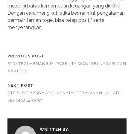
melebihi batas kemampuan keuangan yang dimiliki.
Dengan cara mengikuti etika bermain ini, pengalaman
bermain teman togel bisa tetap positif serta
menyenangkan.
PREVIOUS POST
STRATEGI MENANG DI TOGEL TAIWAN: KELUARAN DAN
ANALISIS
NEXT POST
RTP SLOT PRAGMATIC: KENAPA PERMAINAN INI JADI
KEPOPULERAN?
WRITTEN BY: