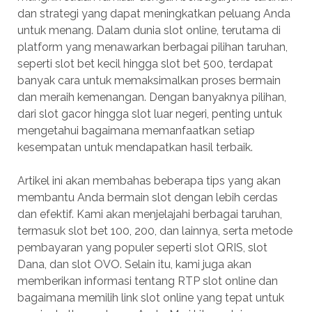
dan strategi yang dapat meningkatkan peluang Anda
untuk menang. Dalam dunia slot online, terutama di
platform yang menawarkan berbagai pilihan taruhan,
seperti slot bet kecil hingga slot bet 500, terdapat
banyak cara untuk memaksimalkan proses bermain
dan meraih kemenangan. Dengan banyaknya pilihan,
dari slot gacor hingga slot luar negeri, penting untuk
mengetahui bagaimana memanfaatkan setiap
kesempatan untuk mendapatkan hasil terbaik.
Artikel ini akan membahas beberapa tips yang akan
membantu Anda bermain slot dengan lebih cerdas
dan efektif. Kami akan menjelajahi berbagai taruhan,
termasuk slot bet 100, 200, dan lainnya, serta metode
pembayaran yang populer seperti slot QRIS, slot
Dana, dan slot OVO. Selain itu, kami juga akan
memberikan informasi tentang RTP slot online dan
bagaimana memilih link slot online yang tepat untuk