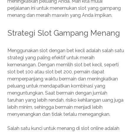
meningkatkan peluang Anda. Mari kita mulai
perjalanan ini untuk menemukan slot yang gampang
menang dan meraih maxwin yang Anda impikan.
Strategi Slot Gampang Menang
Menggunakan slot dengan bet kecil adalah salah satu
strategi yang paling efektif untuk meraih
kemenangan. Dengan memilih slot bet kecil, seperti
slot bet 100 atau slot bet 200, pemain dapat
memperpanjang waktu bermain dan meningkatkan
peluang untuk mendapatkan kombinasi yang
menguntungkan. Saat bermain dengan jumlah
taruhan yang lebih rendah, risiko kehilangan uang juga
lebih minim, sehingga bermain menjadi lebih
menyenangkan dan tidak terlalu menegangkan.
Salah satu kunci untuk menang di slot online adalah