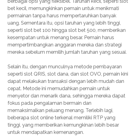
berbagai opsi yang fleksibel. Taruhan kecil, seperti slot
bet kecil, memungkinkan pemain untuk menikmati
permainan tanpa harus mempertaruhkan banyak
uang. Sementara itu, opsi taruhan yang lebih tinggi,
seperti slot bet 100 hingga slot bet 500, memberikan
kesempatan untuk menang besar. Pemain harus
mempertimbangkan anggaran mereka dan strategi
mereka sebelum memilih jumlah taruhan yang sesuai.
Selain itu, dengan munculnya metode pembayaran
seperti slot QRIS, slot dana, dan slot OVO, pemain kini
dapat melakukan transaksi dengan lebih mudah dan
cepat. Metode ini memudahkan pemain untuk
menyetor dan menarik dana, sehingga mereka dapat
fokus pada pengalaman bermain dan
memaksimalkan peluang menang. Terlebih lagi,
beberapa slot online terkenal memiliki RTP yang
tinggi, yang memberikan kemungkinan lebih besar
untuk mendapatkan kemenangan.