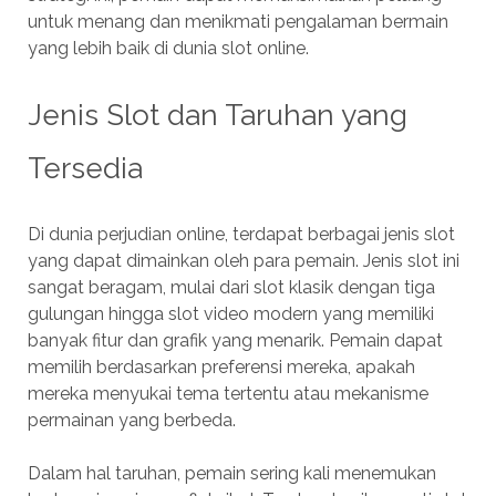
untuk menang dan menikmati pengalaman bermain
yang lebih baik di dunia slot online.
Jenis Slot dan Taruhan yang
Tersedia
Di dunia perjudian online, terdapat berbagai jenis slot
yang dapat dimainkan oleh para pemain. Jenis slot ini
sangat beragam, mulai dari slot klasik dengan tiga
gulungan hingga slot video modern yang memiliki
banyak fitur dan grafik yang menarik. Pemain dapat
memilih berdasarkan preferensi mereka, apakah
mereka menyukai tema tertentu atau mekanisme
permainan yang berbeda.
Dalam hal taruhan, pemain sering kali menemukan