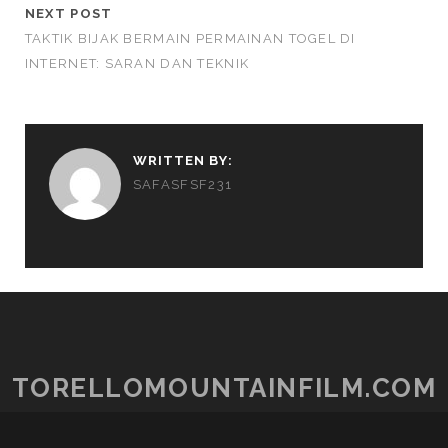
NEXT POST
TAKTIK BIJAK BERMAIN PERMAINAN TOGEL DI
INTERNET: SARAN DAN TEKNIK
WRITTEN BY:
SAFASFSF231
TORELLOMOUNTAINFILM.COM