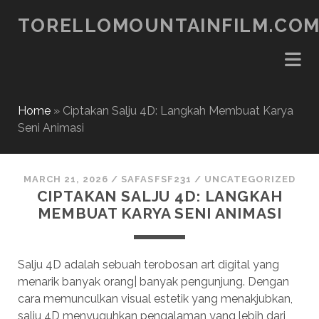
TORELLOMOUNTAINFILM.CO
Home
»
Ciptakan Salju 4D: Langkah Membuat Karya
Seni Animasi
MARCH 21, 2026
/
SAFASFSF231
/
UNCATEGORIZED
CIPTAKAN SALJU 4D: LANGKAH
MEMBUAT KARYA SENI ANIMASI
Salju 4D adalah sebuah terobosan art digital yang
menarik banyak orang| banyak pengunjung. Dengan
cara memunculkan visual estetik yang menakjubkan,
salju 4D menyuguhkan pengalaman yang lebih dari