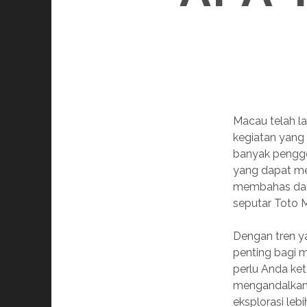
Macau telah la
kegiatan yang 
banyak pengge
yang dapat mem
membahas data
seputar Toto 
Dengan tren y
penting bagi 
perlu Anda ke
mengandalkan i
eksplorasi le