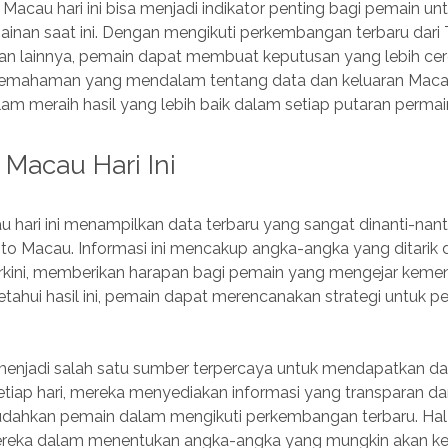
a Macau hari ini bisa menjadi indikator penting bagi pemain un
ainan saat ini. Dengan mengikuti perkembangan terbaru dari
an lainnya, pemain dapat membuat keputusan yang lebih ce
 Pemahaman yang mendalam tentang data dan keluaran Mac
m meraih hasil yang lebih baik dalam setiap putaran permai
 Macau Hari Ini
 hari ini menampilkan data terbaru yang sangat dinanti-nant
o Macau. Informasi ini mencakup angka-angka yang ditarik 
rkini, memberikan harapan bagi pemain yang mengejar keme
ahui hasil ini, pemain dapat merencanakan strategi untuk p
enjadi salah satu sumber terpercaya untuk mendapatkan da
Setiap hari, mereka menyediakan informasi yang transparan 
dahkan pemain dalam mengikuti perkembangan terbaru. Hal i
eka dalam menentukan angka-angka yang mungkin akan kel