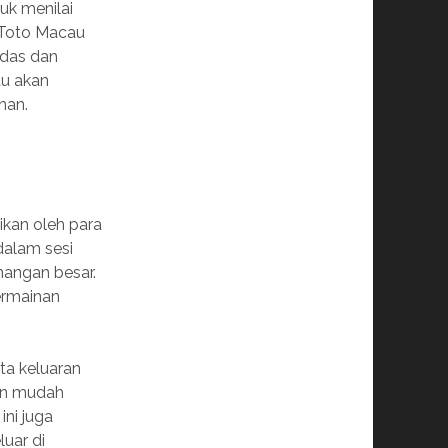
tuk menilai
 Toto Macau
rdas dan
au akan
nan.
ikan oleh para
dalam sesi
nangan besar.
ermainan
ta keluaran
dan mudah
ni juga
uar di