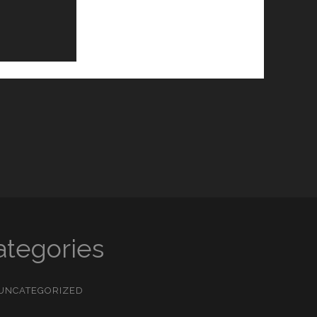
ategories
UNCATEGORIZED