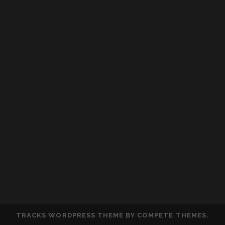
TRACKS WORDPRESS THEME
BY COMPETE THEMES.