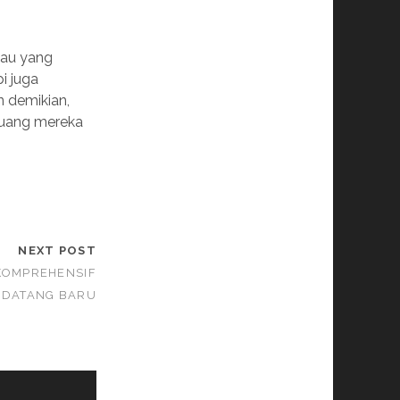
cau yang
i juga
n demikian,
luang mereka
NEXT POST
KOMPREHENSIF
NDATANG BARU