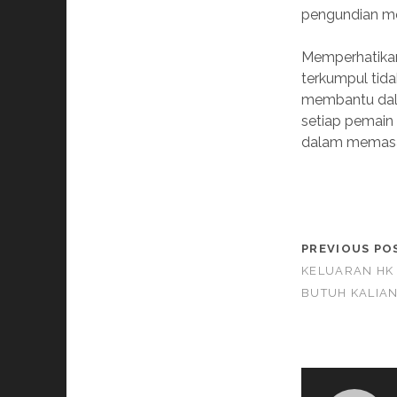
pengundian m
Memperhatikan 
terkumpul tida
membantu dala
setiap pemain
dalam memasan
PREVIOUS PO
KELUARAN HK 
BUTUH KALIAN