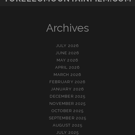
Archives
JULY 2026
JUNE 2026
MAY 2026
APRIL 2026
MARCH 2026
FEBRUARY 2026
JANUARY 2026
DECEMBER 2025
NOVEMBER 2025
OCTOBER 2025
SEPTEMBER 2025
AUGUST 2025
JULY 2025