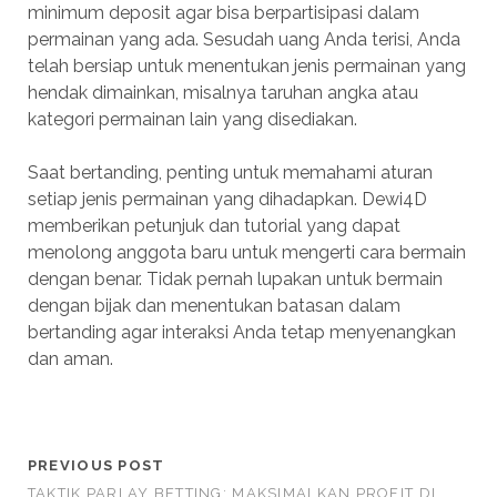
minimum deposit agar bisa berpartisipasi dalam
permainan yang ada. Sesudah uang Anda terisi, Anda
telah bersiap untuk menentukan jenis permainan yang
hendak dimainkan, misalnya taruhan angka atau
kategori permainan lain yang disediakan.
Saat bertanding, penting untuk memahami aturan
setiap jenis permainan yang dihadapkan. Dewi4D
memberikan petunjuk dan tutorial yang dapat
menolong anggota baru untuk mengerti cara bermain
dengan benar. Tidak pernah lupakan untuk bermain
dengan bijak dan menentukan batasan dalam
bertanding agar interaksi Anda tetap menyenangkan
dan aman.
PREVIOUS POST
TAKTIK PARLAY BETTING: MAKSIMALKAN PROFIT DI