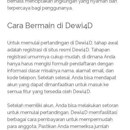
berhasil menciptakan lingkungan yang nyaman dan
terpercaya bagi penggunanya.
Cara Bermain di Dewi4D
Untuk memulai pertandingan di Dewi4D, tahap awal
adalah registrasi di situs resmi Dewi4D. Tahapan
registrasi umumnya cukup mudah, di dimana Anda
hanya harus mengisi formulir pendaftaran dengan
informasi dasar misalnya nama, alamat email, dan
kode telepon. Setelah selesai, Anda bisa mendapat
akun yang dapat dimanfaatkan untuk masuk ke
semua fitur yang tersedia oleh Dewi4D.
Setelah memiliki akun, Anda bisa melakukan setoran
untuk memulai pertandingan. Dewi4D memfasilitasi
berbagai cara pembayaran untuk mempermudah
para anggota. Pastikan Anda memeriksa jumlah