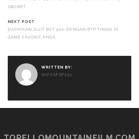
SBOBET
NEXT POST
DAPATKAN SLOT BET 500 DENGAN RTP TINGGI DI
GAME FAVORIT ANDA
WRITTEN BY:
SAFASFSF231
TORELLOMOUNTAINFILM.COM