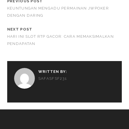
PREVIOUS POST
KEUNTUNGAN MENGADU PERMAINAN JWPOKER
DENGAN DARING
NEXT POST
HARI INI SLOT RTP GACOR: CARA MEMAKSIMALKAN
PENDAPATAN
WRITTEN BY:
SAFASFSF231