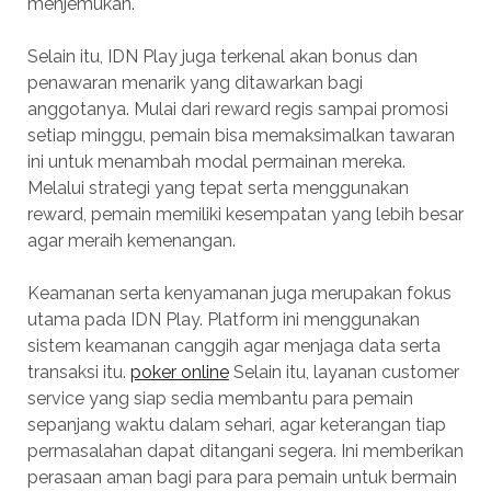
menjemukan.
Selain itu, IDN Play juga terkenal akan bonus dan
penawaran menarik yang ditawarkan bagi
anggotanya. Mulai dari reward regis sampai promosi
setiap minggu, pemain bisa memaksimalkan tawaran
ini untuk menambah modal permainan mereka.
Melalui strategi yang tepat serta menggunakan
reward, pemain memiliki kesempatan yang lebih besar
agar meraih kemenangan.
Keamanan serta kenyamanan juga merupakan fokus
utama pada IDN Play. Platform ini menggunakan
sistem keamanan canggih agar menjaga data serta
transaksi itu.
poker online
Selain itu, layanan customer
service yang siap sedia membantu para pemain
sepanjang waktu dalam sehari, agar keterangan tiap
permasalahan dapat ditangani segera. Ini memberikan
perasaan aman bagi para para pemain untuk bermain