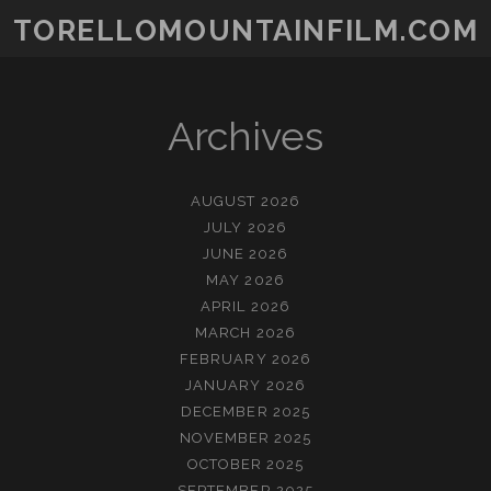
TORELLOMOUNTAINFILM.COM
Archives
AUGUST 2026
JULY 2026
JUNE 2026
MAY 2026
APRIL 2026
MARCH 2026
FEBRUARY 2026
JANUARY 2026
DECEMBER 2025
NOVEMBER 2025
OCTOBER 2025
SEPTEMBER 2025