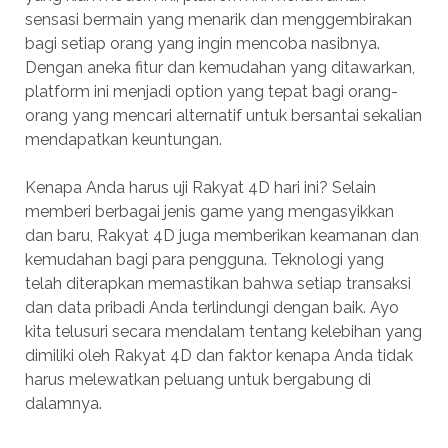
sensasi bermain yang menarik dan menggembirakan
bagi setiap orang yang ingin mencoba nasibnya.
Dengan aneka fitur dan kemudahan yang ditawarkan,
platform ini menjadi option yang tepat bagi orang-
orang yang mencari alternatif untuk bersantai sekalian
mendapatkan keuntungan.
Kenapa Anda harus uji Rakyat 4D hari ini? Selain
memberi berbagai jenis game yang mengasyikkan
dan baru, Rakyat 4D juga memberikan keamanan dan
kemudahan bagi para pengguna. Teknologi yang
telah diterapkan memastikan bahwa setiap transaksi
dan data pribadi Anda terlindungi dengan baik. Ayo
kita telusuri secara mendalam tentang kelebihan yang
dimiliki oleh Rakyat 4D dan faktor kenapa Anda tidak
harus melewatkan peluang untuk bergabung di
dalamnya.