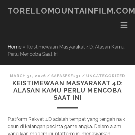
TORELLOMOUNTAINFILM.CO
Home
»
Keistimewaan Masyarakat 4D: Alasan Kamu
Perlu Mencoba Saat Ini
MARCH 31, 2026
/
SAFASFSF231
/
UNCATEGORIZED
KEISTIMEWAAN MASYARAKAT 4D:
ALASAN KAMU PERLU MENCOBA
SAAT INI
Platform Rakyat 4D adalah tempat yang tengah naik
daun di kalangan pecinta game angka. Dalam alam
yang kian modern ini, platform ini menawarkan