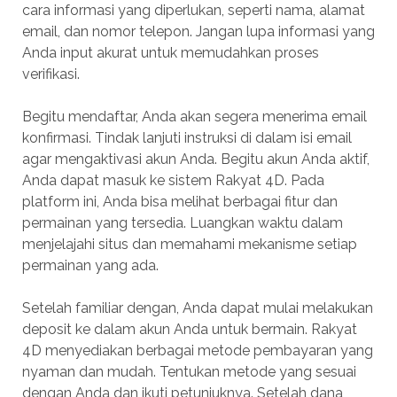
cara informasi yang diperlukan, seperti nama, alamat
email, dan nomor telepon. Jangan lupa informasi yang
Anda input akurat untuk memudahkan proses
verifikasi.
Begitu mendaftar, Anda akan segera menerima email
konfirmasi. Tindak lanjuti instruksi di dalam isi email
agar mengaktivasi akun Anda. Begitu akun Anda aktif,
Anda dapat masuk ke sistem Rakyat 4D. Pada
platform ini, Anda bisa melihat berbagai fitur dan
permainan yang tersedia. Luangkan waktu dalam
menjelajahi situs dan memahami mekanisme setiap
permainan yang ada.
Setelah familiar dengan, Anda dapat mulai melakukan
deposit ke dalam akun Anda untuk bermain. Rakyat
4D menyediakan berbagai metode pembayaran yang
nyaman dan mudah. Tentukan metode yang sesuai
dengan Anda dan ikuti petunjuknya. Setelah dana