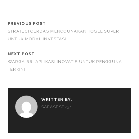
PREVIOUS POST
STRATEGI CERDAS MENGGUNAKAN TOGEL SUPER
UNTUK MODAL INVESTASI
NEXT POST
WARGA 88: APLIKASI INOVATIF UNTUK PENGGUNA
TERKINI
WRITTEN BY:
SAFASFSF231