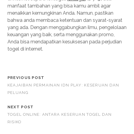
manfaat tambahan yang bisa kamu ambil agar
menaikkan kemungkinan Anda. Namun, pastikan
bahwa anda membaca ketentuan dan syarat-syarat
yang ada. Dengan menggabungkan ilmu, pengelolaan
keuangan yang baik, serta menggunakan promo,
Anda bisa mendapatkan kesuksesan pada perjudian
togel di internet.
PREVIOUS POST
KEAJAIBAN PERMAINAN IDN PLAY: KESERUAN DAN
PELUANG
NEXT POST
TOGEL ONLINE: ANTARA KESERUAN TOGEL DAN
RISIKO