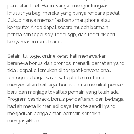
penjualan tiket. Hal ini sangat menguntungkan,
khususnya bagi mereka yang punya rencana padat.
Cukup hanya memanfaatkan smartphone atau
komputer, Anda dapat secara mudah bermain
permainan togel sdy, togel sgp, dan togel hk dari
kenyamanan rumah anda.
Selain itu, togel online kerap kali menawarkan
beraneka bonus dan promosi menarik perhatian yang
tidak dapat ditemukan di tempat konvensional.
Iontogel sebagai salah satu platform utama
menyediakan berbagai bonus untuk memikat pemain
baru dan menjaga loyalitas pemain yang telah ada.
Program cashback, bonus pendaftaran, dan berbagai
hadiah menarik menjadi daya tarik tersendiri yang
menjadikan pengalaman bermain semakin
mengasyikkan.