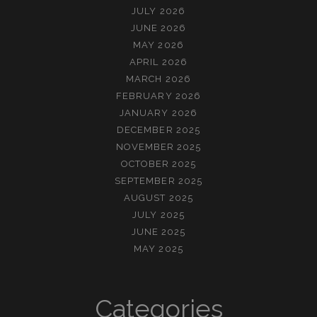
JULY 2026
JUNE 2026
MAY 2026
APRIL 2026
MARCH 2026
FEBRUARY 2026
JANUARY 2026
DECEMBER 2025
NOVEMBER 2025
OCTOBER 2025
SEPTEMBER 2025
AUGUST 2025
JULY 2025
JUNE 2025
MAY 2025
Categories