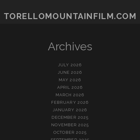
TORELLOMOUNTAINFILM.COM
Archives
JULY 2026
JUNE 2026
MAY 2026
APRIL 2026
MARCH 2026
FEBRUARY 2026
JANUARY 2026
DECEMBER 2025
NOVEMBER 2025
OCTOBER 2025
SEPTEMBER 2025