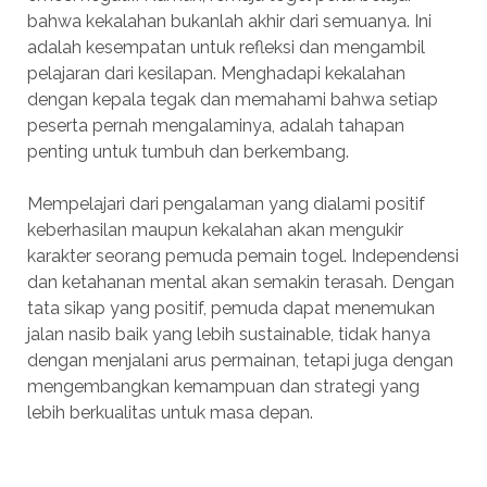
bahwa kekalahan bukanlah akhir dari semuanya. Ini
adalah kesempatan untuk refleksi dan mengambil
pelajaran dari kesilapan. Menghadapi kekalahan
dengan kepala tegak dan memahami bahwa setiap
peserta pernah mengalaminya, adalah tahapan
penting untuk tumbuh dan berkembang.
Mempelajari dari pengalaman yang dialami positif
keberhasilan maupun kekalahan akan mengukir
karakter seorang pemuda pemain togel. Independensi
dan ketahanan mental akan semakin terasah. Dengan
tata sikap yang positif, pemuda dapat menemukan
jalan nasib baik yang lebih sustainable, tidak hanya
dengan menjalani arus permainan, tetapi juga dengan
mengembangkan kemampuan dan strategi yang
lebih berkualitas untuk masa depan.