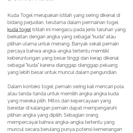
Kuda Togel merupakan istilah yang sering dikenal di
bidang perjudian, terutama dalam permainan togel.
kuda togel
Istilah ini mengacu pada jenis taruhan yang
berkaitan dengan angka yang sebagai "kuda" atau
pilihan utama untuk menang. Banyak sekali pemain
percaya bahwa angka-angka tertentu memiliki
keberuntungan yang besar tinggi dan kerap dikenal
sebagai "kuda" karena dianggap dianggap peluang
yang lebih besar untuk muncul dalam pengundian.
Dalam konteks togel, pemain sering kali mencari pola
atau tanda-tanda untuk memilih angka angka kuda
yang mereka pilih. Mitos dan kepercayaan yang
beredar di kalangan pemain dapat mempengaruhi
pilihan angka yang dipilih. Sebagian orang
mempercayai bahwa angka-angka tertentu yang
muncul secara berulang punya potensi kemenangan