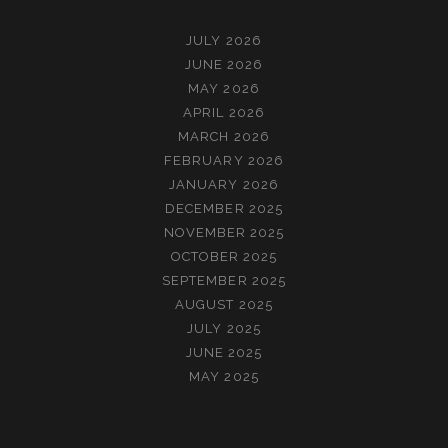
JULY 2026
JUNE 2026
MAY 2026
APRIL 2026
MARCH 2026
FEBRUARY 2026
JANUARY 2026
DECEMBER 2025
NOVEMBER 2025
OCTOBER 2025
SEPTEMBER 2025
AUGUST 2025
JULY 2025
JUNE 2025
MAY 2025