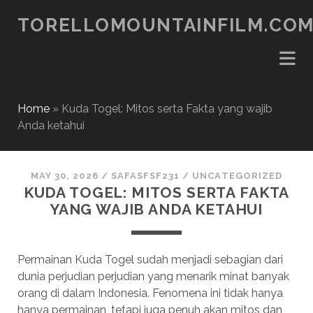
TORELLOMOUNTAINFILM.CO
Home
»
Kuda Togel: Mitos serta Fakta yang wajib
Anda ketahui
MAY 30, 2026
/
SAFASFSF231
/
UNCATEGORIZED
KUDA TOGEL: MITOS SERTA FAKTA
YANG WAJIB ANDA KETAHUI
Permainan Kuda Togel sudah menjadi sebagian dari
dunia perjudian perjudian yang menarik minat banyak
orang di dalam Indonesia. Fenomena ini tidak hanya
hanya permainan, tetapi juga penuh akan mitos dan