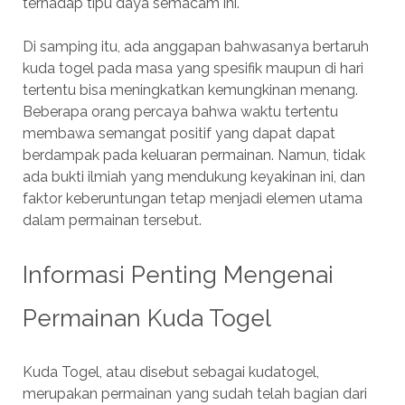
terhadap tipu daya semacam ini.
Di samping itu, ada anggapan bahwasanya bertaruh
kuda togel pada masa yang spesifik maupun di hari
tertentu bisa meningkatkan kemungkinan menang.
Beberapa orang percaya bahwa waktu tertentu
membawa semangat positif yang dapat dapat
berdampak pada keluaran permainan. Namun, tidak
ada bukti ilmiah yang mendukung keyakinan ini, dan
faktor keberuntungan tetap menjadi elemen utama
dalam permainan tersebut.
Informasi Penting Mengenai
Permainan Kuda Togel
Kuda Togel, atau disebut sebagai kudatogel,
merupakan permainan yang sudah telah bagian dari