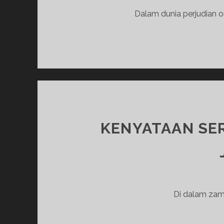
Dalam dunia perjudian o
KENYATAAN SER
Di dalam zama