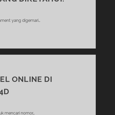
inment yang digemari…
L ONLINE DI
4D
tuk mencari nomor…