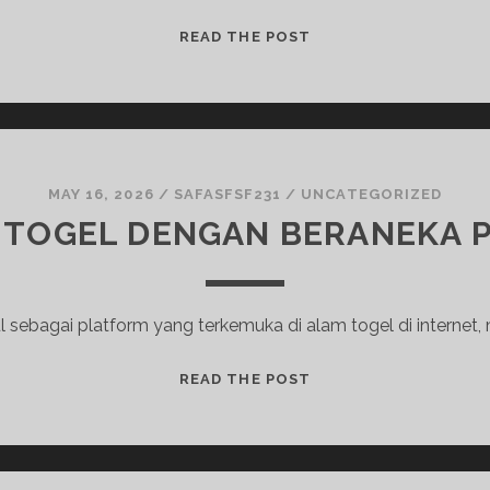
TOTO
READ THE POST
DI
MACAU:
KEUNGGULAN
DAN
KESEMPATAN
UNTUK
MAY 16, 2026
/
SAFASFSF231
/
UNCATEGORIZED
MENANG
 TOGEL DENGAN BERANEKA P
 sebagai platform yang terkemuka di alam togel di internet
WARGA88:
READ THE POST
SITUS
TOGEL
DENGAN
BERANEKA