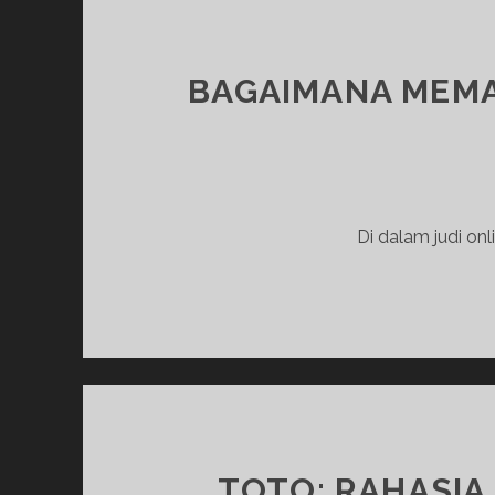
BAGAIMANA MEMA
Di dalam judi onl
TOTO: RAHASIA