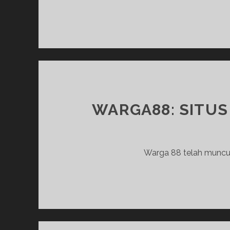
WARGA88: SITUS
Warga 88 telah muncul