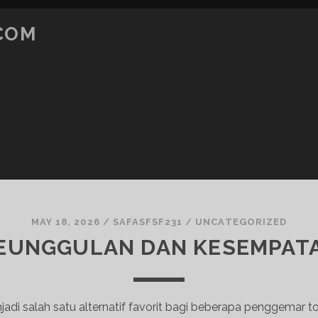
COM
MAY 18, 2026
/
SAFASFSF231
/
UNCATEGORIZED
KEUNGGULAN DAN KESEMPA
di salah satu alternatif favorit bagi beberapa penggemar to