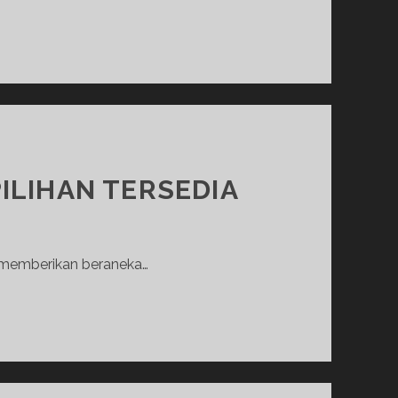
ILIHAN TERSEDIA
, memberikan beraneka…