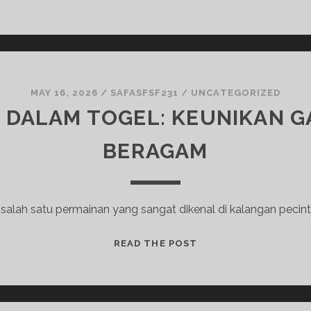
SERTA
REALITA
TENTANG
PERJUDIAN:
MENGAPA
JENIUSTOTO
MAY 16, 2026
/
SAFASFSF231
/
UNCATEGORIZED
MENJADI
 DALAM TOGEL: KEUNIKAN G
UTAMA
BERAGAM
alah satu permainan yang sangat dikenal di kalangan pecint
MEMAHAMI
READ THE POST
KUDA
DALAM
TOGEL:
KEUNIKAN