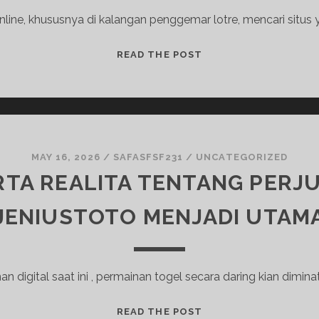
nline, khususnya di kalangan penggemar lotre, mencari situs y
JENIUS
READ THE POST
TOTO:
PLATFORM
TERPERCAYA
BAGI
PECINTA
TOGEL
MAY 16, 2026
/
SAFASFSF231
/
UNCATEGORIZED
TA REALITA TENTANG PERJ
JENIUSTOTO MENJADI UTAM
n digital saat ini , permainan togel secara daring kian diminat
KENYATAAN
READ THE POST