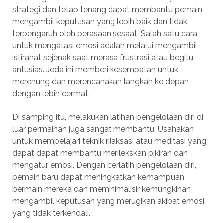
strategi dan tetap tenang dapat membantu pemain
mengambil keputusan yang lebih baik dan tidak
terpengaruh oleh perasaan sesaat. Salah satu cara
untuk mengatasi emosi adalah melalui mengambil
istirahat sejenak saat merasa frustrasi atau begitu
antusias. Jeda ini memberi kesempatan untuk
merenung dan merencanakan langkah ke depan
dengan lebih cermat.
Di samping itu, melakukan latihan pengelolaan diri di
luar permainan juga sangat membantu. Usahakan
untuk mempelajari teknik rilaksasi atau meditasi yang
dapat dapat membantu merilekskan pikiran dan
mengatur emosi. Dengan berlatih pengelolaan diri,
pemain baru dapat meningkatkan kemampuan
bermain mereka dan meminimalisir kemungkinan
mengambil keputusan yang merugikan akibat emosi
yang tidak terkendali.