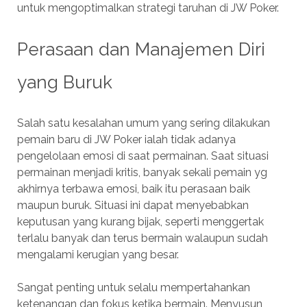
untuk mengoptimalkan strategi taruhan di JW Poker.
Perasaan dan Manajemen Diri
yang Buruk
Salah satu kesalahan umum yang sering dilakukan
pemain baru di JW Poker ialah tidak adanya
pengelolaan emosi di saat permainan. Saat situasi
permainan menjadi kritis, banyak sekali pemain yg
akhirnya terbawa emosi, baik itu perasaan baik
maupun buruk. Situasi ini dapat menyebabkan
keputusan yang kurang bijak, seperti menggertak
terlalu banyak dan terus bermain walaupun sudah
mengalami kerugian yang besar.
Sangat penting untuk selalu mempertahankan
ketenangan dan fokus ketika bermain. Menyusun