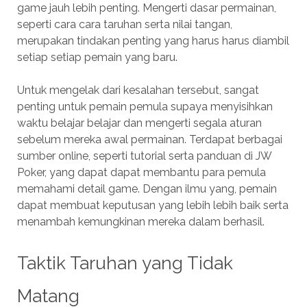
game jauh lebih penting. Mengerti dasar permainan,
seperti cara cara taruhan serta nilai tangan,
merupakan tindakan penting yang harus harus diambil
setiap setiap pemain yang baru.
Untuk mengelak dari kesalahan tersebut, sangat
penting untuk pemain pemula supaya menyisihkan
waktu belajar belajar dan mengerti segala aturan
sebelum mereka awal permainan. Terdapat berbagai
sumber online, seperti tutorial serta panduan di JW
Poker, yang dapat dapat membantu para pemula
memahami detail game. Dengan ilmu yang, pemain
dapat membuat keputusan yang lebih lebih baik serta
menambah kemungkinan mereka dalam berhasil.
Taktik Taruhan yang Tidak
Matang