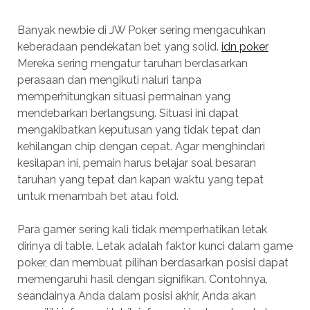
Banyak newbie di JW Poker sering mengacuhkan
keberadaan pendekatan bet yang solid.
idn poker
Mereka sering mengatur taruhan berdasarkan
perasaan dan mengikuti naluri tanpa
memperhitungkan situasi permainan yang
mendebarkan berlangsung. Situasi ini dapat
mengakibatkan keputusan yang tidak tepat dan
kehilangan chip dengan cepat. Agar menghindari
kesilapan ini, pemain harus belajar soal besaran
taruhan yang tepat dan kapan waktu yang tepat
untuk menambah bet atau fold.
Para gamer sering kali tidak memperhatikan letak
dirinya di table. Letak adalah faktor kunci dalam game
poker, dan membuat pilihan berdasarkan posisi dapat
memengaruhi hasil dengan signifikan. Contohnya,
seandainya Anda dalam posisi akhir, Anda akan