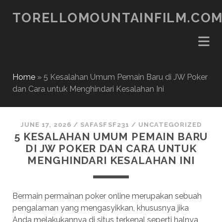
TORELLOMOUNTAINFILM.CO
Home
»
5 Kesalahan Umum Pemain Baru di JW Poker
dan Cara untuk Menghindari Kesalahan Ini
JUNE 17, 2026
/
SAFASFSF231
/
UNCATEGORIZED
5 KESALAHAN UMUM PEMAIN BARU
DI JW POKER DAN CARA UNTUK
MENGHINDARI KESALAHAN INI
Bermain permainan poker online merupakan sebuah
pengalaman yang mengasyikkan, khususnya jika
Anda melakukannya di situs terkenal seperti halnya