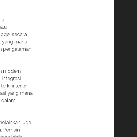
na
alui
togel secara
ka yang mana
kan pengalaman
ih modern,
Integrasi
kini terkini
rmasi yang mana
r dalam
melainkan juga
a. Pemain