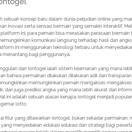
Iontogel
ah sebuah konsep baru dalam dunia perjudian online yang ma
an inovasi serta sensasi bermain yang semakin interaktif. Mel
latform ini, para pemain bisa merasakan perasaan bermain 
memungkinkan komunikasi langsung terhadap hasil dan ang
Platform ini menggunakan teknologi terbaru untuk menyedia
ta menantang bagi penggunanya.
unggulan dari Iontogel ialah sistem keamanan yang mana leb
n bahwa permainan dilakukan dilakukan adil dan transparan. 
emungkinkan memungkinkan pemain mengakses mengakses ter
istik, dan juga prediksi angka yang mana lebih akurat dari info
al ini adalah sebuah alasan kenapa Iontogel menjadi popule
gemar lotto.
ai fitur yang ditawarkan Iontogel, bukan sekadar permainan, 
 yang menyediakan edukasi edukasi dan strategi bagi pesert