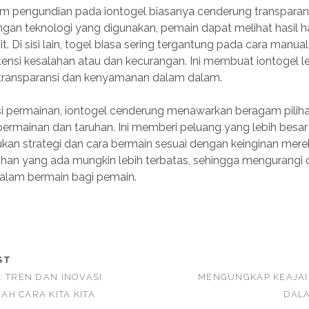
stem pengundian pada iontogel biasanya cenderung transpara
gan teknologi yang digunakan, pemain dapat melihat hasil ha
it. Di sisi lain, togel biasa sering tergantung pada cara manu
si kesalahan atau dan kecurangan. Ini membuat iontogel le
transparansi dan kenyamanan dalam dalam.
iasi permainan, iontogel cenderung menawarkan beragam pili
permainan dan taruhan. Ini memberi peluang yang lebih besa
an strategi dan cara bermain sesuai dengan keinginan mere
ilihan yang ada mungkin lebih terbatas, sehingga mengurangi
lam bermain bagi pemain.
ST
: TREN DAN INOVASI
MENGUNGKAP KEAJA
H CARA KITA KITA
DAL