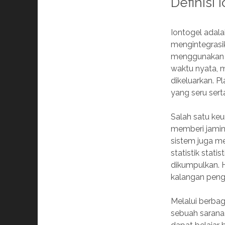
Definisi 
Iontogel adal
mengintegrasik
menggunakan p
waktu nyata, 
dikeluarkan. 
yang seru ser
Salah satu ke
memberi jamina
sistem juga m
statistik stat
dikumpulkan. H
kalangan peng
Melalui berbag
sebuah sarana