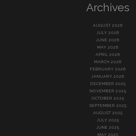
Archives
AUGUST 2026
JULY 2026
JUNE 2026
MAY 2026
APRIL 2026
MARCH 2026
FEBRUARY 2026
JANUARY 2026
DECEMBER 2025
NOVEMBER 2025
OCTOBER 2025
SEPTEMBER 2025
AUGUST 2025
JULY 2025
JUNE 2025
MAY 2025