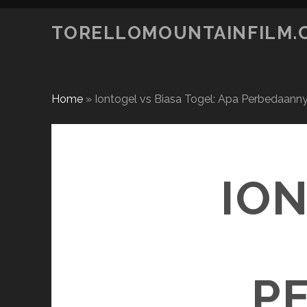
TORELLOMOUNTAINFILM.
Home
»
Iontogel vs Biasa Togel: Apa Perbedaann
ION
P