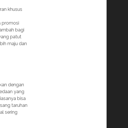
ran khusus
a promosi
tambah bagi
 yang patut
ebih maju dan
ngkan dengan
bedaan yang
iasanya bisa
sang taruhan
al sering