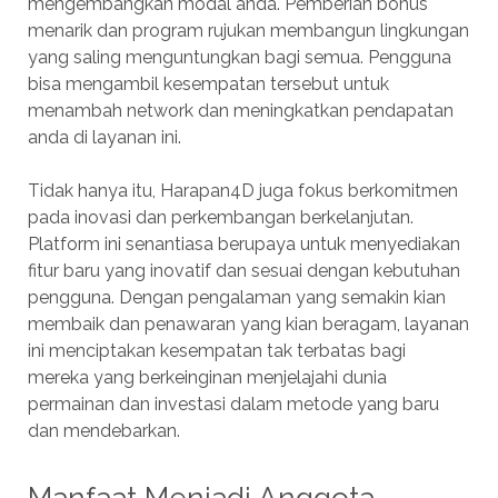
mengembangkan modal anda. Pemberian bonus
menarik dan program rujukan membangun lingkungan
yang saling menguntungkan bagi semua. Pengguna
bisa mengambil kesempatan tersebut untuk
menambah network dan meningkatkan pendapatan
anda di layanan ini.
Tidak hanya itu, Harapan4D juga fokus berkomitmen
pada inovasi dan perkembangan berkelanjutan.
Platform ini senantiasa berupaya untuk menyediakan
fitur baru yang inovatif dan sesuai dengan kebutuhan
pengguna. Dengan pengalaman yang semakin kian
membaik dan penawaran yang kian beragam, layanan
ini menciptakan kesempatan tak terbatas bagi
mereka yang berkeinginan menjelajahi dunia
permainan dan investasi dalam metode yang baru
dan mendebarkan.