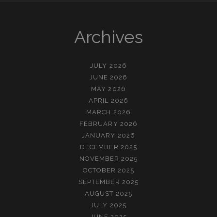
Archives
JULY 2026
JUNE 2026
MAY 2026
APRIL 2026
MARCH 2026
FEBRUARY 2026
JANUARY 2026
DECEMBER 2025
NOVEMBER 2025
OCTOBER 2025
SEPTEMBER 2025
AUGUST 2025
JULY 2025
JUNE 2025