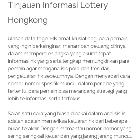
Tinjauan Informasi Lottery
Hongkong
Ulasan data togel HK amat krusial bagi para pemain
yang ingin berkeinginan menambah peluang dirinya
dalam memperoleh angka yang akurat tepat.
Informasi hk yang serta lengkap memungkinkan para
pemain agar menganalisis pola dan tren dari
pengeluaran hk sebelumnya. Dengan menyadari cara
nomor-nomor spesifik muncul dalam periode yang
tertentu, para pemain bisa merancang strategi yang
lebih terinformasi serta terfokus.
Salah satu cara yang biasa dipakai dalam analisis ini
adalah adalah memeriksa keluaran hk dari beberapa
bulan terakhir. Dengan memantau nomor-nomor yang
sering seringkali keluar dan yang jarang jarang muncul,