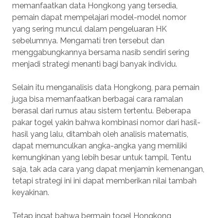
memanfaatkan data Hongkong yang tersedia,
pemain dapat mempelajari model-model nomor
yang sering muncul dalam pengeluaran HK
sebelumnya. Mengamati tren tersebut dan
menggabungkannya bersama nasib sendiri sering
menjadi strategi menanti bagi banyak individu.
Selain itu menganalisis data Hongkong, para pemain
juga bisa memanfaatkan berbagai cara ramalan
berasal dari rumus atau sistem tertentu. Beberapa
pakar togel yakin bahwa kombinasi nomor dari hasil-
hasil yang lalu, ditambah oleh analisis matematis,
dapat memunculkan angka-angka yang memiliki
kemungkinan yang lebih besar untuk tampil. Tentu
saja, tak ada cara yang dapat menjamin kemenangan,
tetapi strategi ini ini dapat memberikan nilai tambah
keyakinan.
Tetap ingat bahwa bermain togel Hongkong