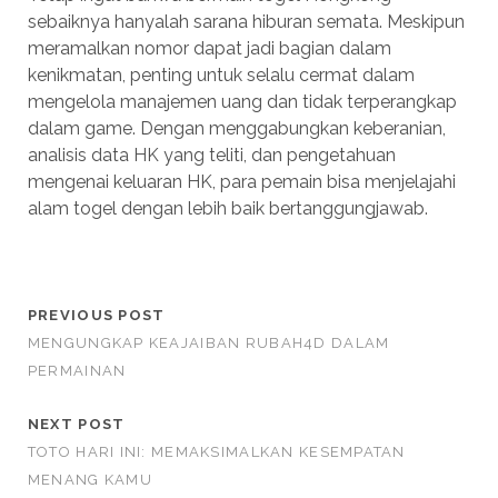
sebaiknya hanyalah sarana hiburan semata. Meskipun
meramalkan nomor dapat jadi bagian dalam
kenikmatan, penting untuk selalu cermat dalam
mengelola manajemen uang dan tidak terperangkap
dalam game. Dengan menggabungkan keberanian,
analisis data HK yang teliti, dan pengetahuan
mengenai keluaran HK, para pemain bisa menjelajahi
alam togel dengan lebih baik bertanggungjawab.
PREVIOUS POST
MENGUNGKAP KEAJAIBAN RUBAH4D DALAM
PERMAINAN
NEXT POST
TOTO HARI INI: MEMAKSIMALKAN KESEMPATAN
MENANG KAMU