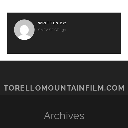
WRITTEN BY:
SAFASFSF231
TORELLOMOUNTAINFILM.COM
Archives