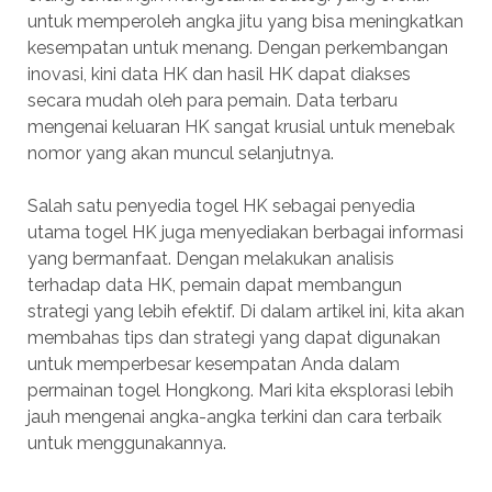
untuk memperoleh angka jitu yang bisa meningkatkan
kesempatan untuk menang. Dengan perkembangan
inovasi, kini data HK dan hasil HK dapat diakses
secara mudah oleh para pemain. Data terbaru
mengenai keluaran HK sangat krusial untuk menebak
nomor yang akan muncul selanjutnya.
Salah satu penyedia togel HK sebagai penyedia
utama togel HK juga menyediakan berbagai informasi
yang bermanfaat. Dengan melakukan analisis
terhadap data HK, pemain dapat membangun
strategi yang lebih efektif. Di dalam artikel ini, kita akan
membahas tips dan strategi yang dapat digunakan
untuk memperbesar kesempatan Anda dalam
permainan togel Hongkong. Mari kita eksplorasi lebih
jauh mengenai angka-angka terkini dan cara terbaik
untuk menggunakannya.