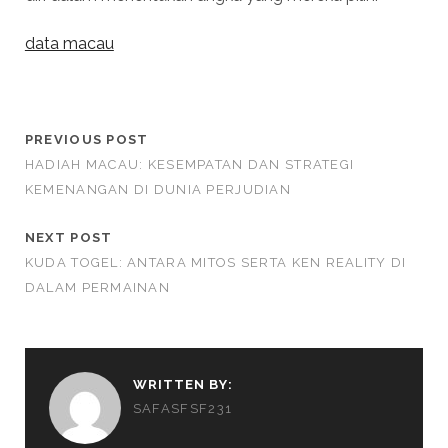
data macau
PREVIOUS POST
HADIAH MACAU: KESEMPATAN DAN STRATEGI
KEMENANGAN DI DUNIA PERJUDIAN
NEXT POST
KUDA TOGEL: ANTARA MITOS SERTA KEN REALITY DI
DALAM PERMAINAN
WRITTEN BY:
SAFASFSF231