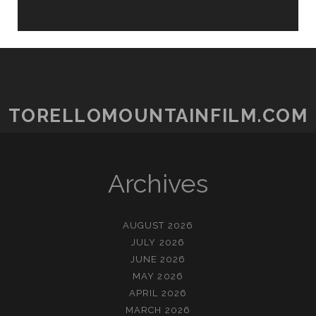
TORELLOMOUNTAINFILM.COM
Archives
AUGUST 2026
JULY 2026
JUNE 2026
MAY 2026
APRIL 2026
MARCH 2026