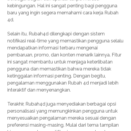
kebingungan. Hal ini sangat penting bagi pengguna
baru yang ingin segera memahami cara kerja Rubah
4d.
Selain itu, Rubah4d dilengkapi dengan sistem
notifikasi real-time yang memastikan pengguna selalu
mendapatkan informasi terbaru mengenai
pembaruan, promo, dan konten menarik lainnya. Fitur
ini sangat membantu untuk menjaga keterlibatan
pengguna dan memastikan bahwa mereka tidak
ketinggalan informasi penting. Dengan begitu,
pengalaman menggunakan Rubah 4d menjadi lebih
interaktif dan menyenangkan.
Terakhir, Rubah4d juga menyediakan berbagai opsi
personalisasi yang memungkinkan pengguna untuk
menyesuaikan pengalaman mereka sesuai dengan
preferensi masing-masing. Mulai dari tema tampilan