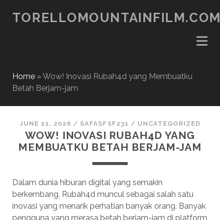
TORELLOMOUNTAINFILM.CO
Home
»
Wow! Inovasi Rubah4d yang Membuatku
Betah Berjam-jam
JUNE 21, 2026
/
SAFASFSF231
/
UNCATEGORIZED
WOW! INOVASI RUBAH4D YANG
MEMBUATKU BETAH BERJAM-JAM
Dalam dunia hiburan digital yang semakin
berkembang, Rubah4d muncul sebagai salah satu
inovasi yang menarik perhatian banyak orang. Banyak
pengguna yang merasa betah berjam-jam di platform