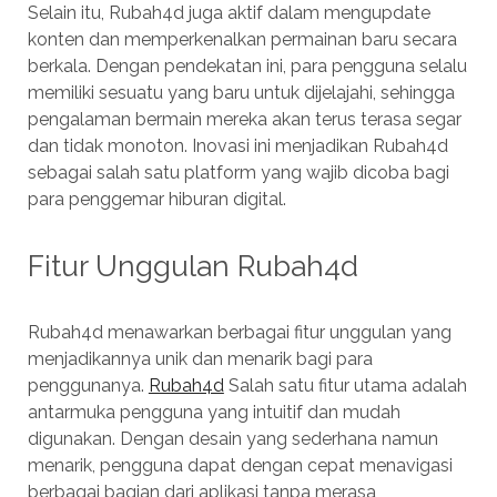
Selain itu, Rubah4d juga aktif dalam mengupdate
konten dan memperkenalkan permainan baru secara
berkala. Dengan pendekatan ini, para pengguna selalu
memiliki sesuatu yang baru untuk dijelajahi, sehingga
pengalaman bermain mereka akan terus terasa segar
dan tidak monoton. Inovasi ini menjadikan Rubah4d
sebagai salah satu platform yang wajib dicoba bagi
para penggemar hiburan digital.
Fitur Unggulan Rubah4d
Rubah4d menawarkan berbagai fitur unggulan yang
menjadikannya unik dan menarik bagi para
penggunanya.
Rubah4d
Salah satu fitur utama adalah
antarmuka pengguna yang intuitif dan mudah
digunakan. Dengan desain yang sederhana namun
menarik, pengguna dapat dengan cepat menavigasi
berbagai bagian dari aplikasi tanpa merasa